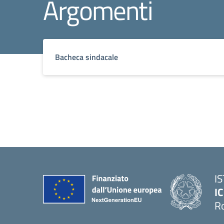
Argomenti
Bacheca sindacale
I
IC
R