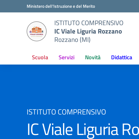
Vai ai contenuti
Vai al menu di navigazione
Vai al footer
Ministero dell'Istruzione e del Merito
ISTITUTO COMPRENSIVO
IC Viale Liguria Rozzano
Rozzano (MI)
Scuola
Servizi
Novità
Didattica
ISTITUTO COMPRENSIVO
IC Viale Liguria 