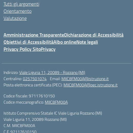
Tutti gli argomenti
Orientamento
Valutazione
Amministrazione Trasparente
Dichiarazione di Accessibilità
Obiettivi di Accessibilità
Albo online
Note legali
Privacy Policy Sito
Privacy
Indirizzo:
Viale Liguria 11, 20089 - Rozzano (MI)
Centralino:
0257501074
Email:
MIIC8FM00A@istruzione.it
Posta elettronica certificata (PEC):
MIIC8FM00A@pec.istruzione.it
Codice fiscale: 97117610150
Codice meccanografico:
MIIC8FM00A
Istituto Comprensivo Statale IC Viale Liguria Rozzano (MI)
Viale Liguria 11, 20089 Rozzano (MI)
C.M. MIIC8FM00A
C.F. 97117610150