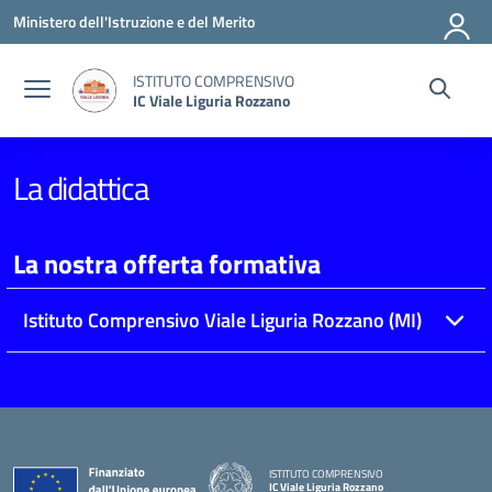
Vai ai contenuti
Vai al menu di navigazione
Vai al footer
Ministero dell'Istruzione e del Merito
ISTITUTO COMPRENSIVO
IC Viale Liguria Rozzano
La didattica
La nostra offerta formativa
Istituto Comprensivo Viale Liguria Rozzano (MI)
ISTITUTO COMPRENSIVO
IC Viale Liguria Rozzano