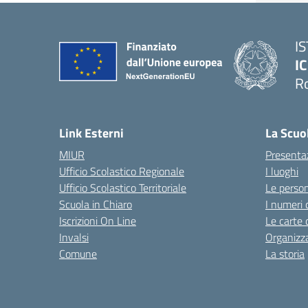
I
IC
R
Link Esterni
La Scuo
MIUR
Presenta
Ufficio Scolastico Regionale
I luoghi
Ufficio Scolastico Territoriale
Le perso
Scuola in Chiaro
I numeri 
Iscrizioni On Line
Le carte 
Invalsi
Organizz
Comune
La storia