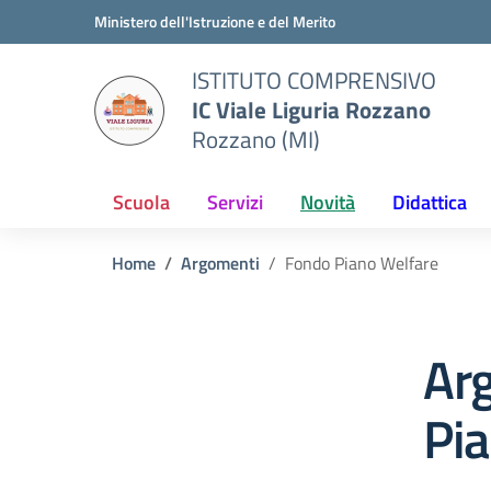
Vai ai contenuti
Vai al menu di navigazione
Vai al footer
Ministero dell'Istruzione e del Merito
ISTITUTO COMPRENSIVO
IC Viale Liguria Rozzano
Rozzano (MI)
Scuola
Servizi
Novità
Didattica
Home
Argomenti
Fondo Piano Welfare
Ar
Pi