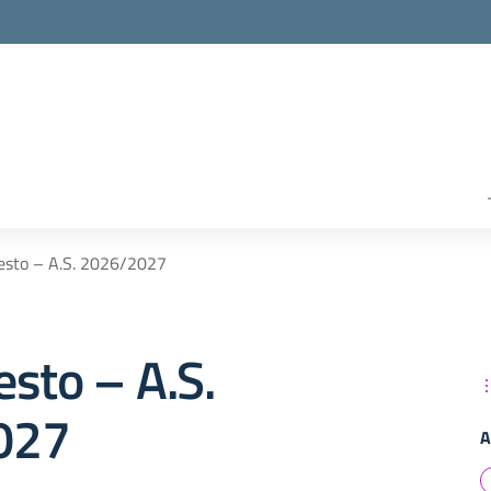
 testo – A.S. 2026/2027
testo – A.S.
027
A