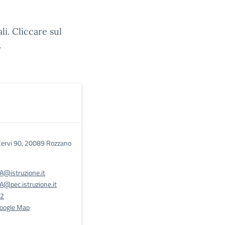
i. Cliccare sul
.
i Cervi 90, 20089 Rozzano
@istruzione.it
@pec.istruzione.it
82
Google Map