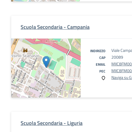
Scuola Secondaria - Campania
Viale Campa
INDIRIZZO
20089
CAP
MIIC8FM00A
EMAIL
MIIC8FM00A
PEC
Naviga su 
Scuola Secondaria - Liguria