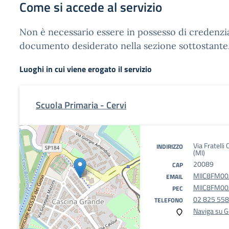
Come si accede al servizio
Non è necessario essere in possesso di credenzial
documento desiderato nella sezione sottostante
Luoghi in cui viene erogato il servizio
Scuola Primaria - Cervi
Via Fratell
INDIRIZZO
(MI)
20089
CAP
MIIC8FM00A
EMAIL
MIIC8FM00A
PEC
02 825 55
TELEFONO
Naviga su 