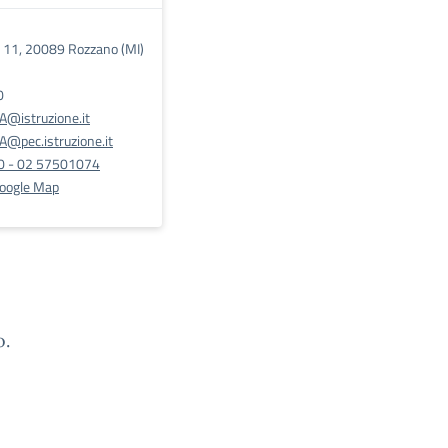
ia 11, 20089 Rozzano (MI)
0
@istruzione.it
@pec.istruzione.it
0 - 02 57501074
Google Map
o.