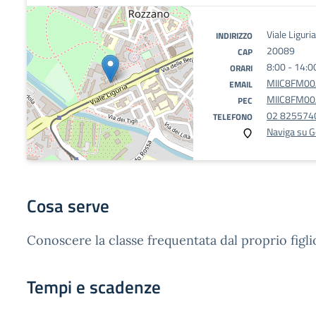
Viale Ligur
INDIRIZZO
20089
CAP
8:00 - 14:0
ORARI
MIIC8FM00A
EMAIL
MIIC8FM00A
PEC
02 825574
TELEFONO
Naviga su 
Cosa serve
Conoscere la classe frequentata dal proprio figli
Tempi e scadenze