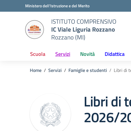
Vai ai contenuti
Vai al menu di navigazione
Vai al footer
Ministero dell'Istruzione e del Merito
ISTITUTO COMPRENSIVO
IC Viale Liguria Rozzano
Rozzano (MI)
Scuola
Servizi
Novità
Didattica
Home
Servizi
Famiglie e studenti
Libri di
Libri di 
2026/2