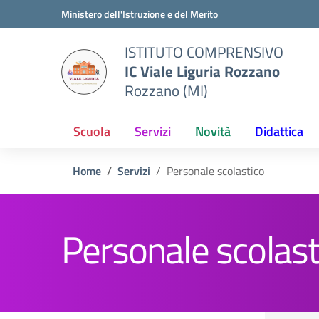
Vai ai contenuti
Vai al menu di navigazione
Vai al footer
Ministero dell'Istruzione e del Merito
ISTITUTO COMPRENSIVO
IC Viale Liguria Rozzano
Rozzano (MI)
Scuola
Servizi
Novità
Didattica
Home
Servizi
Personale scolastico
Personale scolast