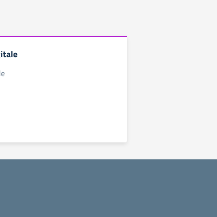
itale
le