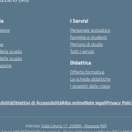
la
I Servizi
zione
Personale scolastico
Famiglie e studenti
ne
Percorsi di studio
della scuola
Tutti i servizi
della scuola
Didattica
azione
Offerta formativa
Le schede didattiche
I progetti delle classi
ibilità
Obiettivi di Accessibilità
Albo online
Note legali
Privacy Polic
Indirizzo:
Viale Liguria 11, 20089 - Rozzano (MI)
Email:
MIIC8FM00A@istruzione.it
Posta elettronica certificata (PEC):
MIIC