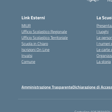
Link Esterni
La Scuo
MIUR
Presenta
Ufficio Scolastico Regionale
I luoghi
Ufficio Scolastico Territoriale
Le perso
Scuola in Chiaro
I numeri 
Iscrizioni On Line
Le carte 
Invalsi
Organizz
Comune
La storia
Amministrazione Trasparente
Dichiarazione di Access
Centralino:
0257501074