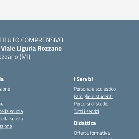
STITUTO COMPRENSIVO
 Viale Liguria Rozzano
ozzano (MI)
la
I Servizi
zione
Personale scolastico
Famiglie e studenti
ne
Percorsi di studio
della scuola
Tutti i servizi
della scuola
Didattica
azione
Offerta formativa