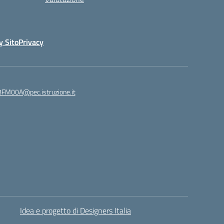
y Sito
Privacy
8FM00A@pec.istruzione.it
Idea e progetto di Designers Italia