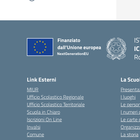
I
IC
R
Link Esterni
La Scuo
MIUR
Presenta
Ufficio Scolastico Regionale
I luoghi
Ufficio Scolastico Territoriale
Le perso
Scuola in Chiaro
I numeri 
Iscrizioni On Line
Le carte 
Invalsi
Organizz
Comune
La storia