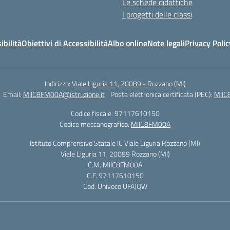
Le schede didattiche
I progetti delle classi
ibilità
Obiettivi di Accessibilità
Albo online
Note legali
Privacy Polic
Indirizzo:
Viale Liguria 11, 20089 - Rozzano (MI)
Email:
MIIC8FM00A@istruzione.it
Posta elettronica certificata (PEC):
MIIC
Codice fiscale: 97117610150
Codice meccanografico:
MIIC8FM00A
Istituto Comprensivo Statale IC Viale Liguria Rozzano (MI)
Viale Liguria 11, 20089 Rozzano (MI)
C.M. MIIC8FM00A
C.F. 97117610150
Cod. Univoco UFAJQW