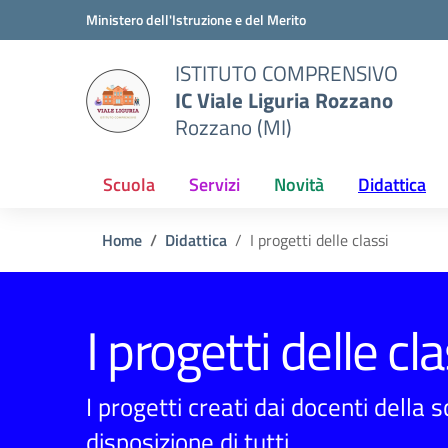
Vai ai contenuti
Vai al menu di navigazione
Vai al footer
Ministero dell'Istruzione e del Merito
ISTITUTO COMPRENSIVO
IC Viale Liguria Rozzano
Rozzano (MI)
Scuola
Servizi
Novità
Didattica
Home
Didattica
I progetti delle classi
I progetti delle cla
I progetti creati dai docenti della 
disposizione di tutti.