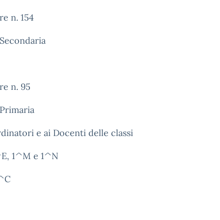
re n. 154
 Secondaria
re n. 95
Primaria
dinatori e ai Docenti delle classi
^E, 1^M e 1^N
5^C