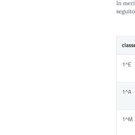
In meri
seguito
class
1^E
1^A
1^M