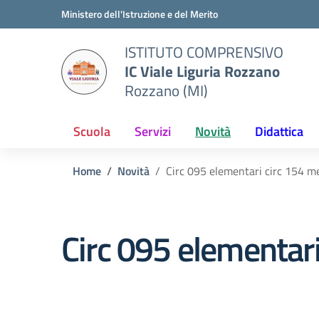
Vai ai contenuti
Vai al menu di navigazione
Vai al footer
Ministero dell'Istruzione e del Merito
ISTITUTO COMPRENSIVO
IC Viale Liguria Rozzano
Rozzano (MI)
Scuola
Servizi
Novità
Didattica
Home
Novità
Circ 095 elementari circ 154 m
Circ 095 elementar