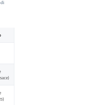
 di
o
e
sace)
e
ti)