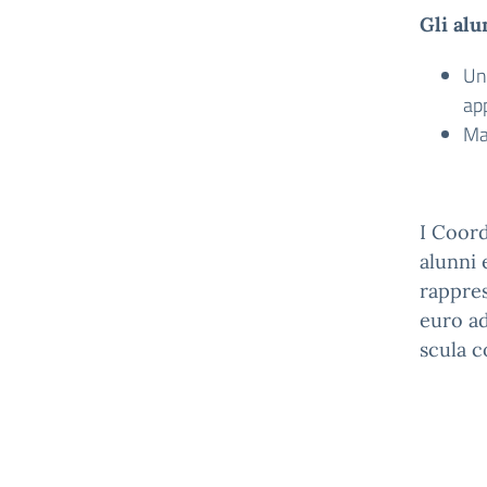
Gli al
Un
ap
Mat
I Coord
alunni 
rappres
euro ad
scula c