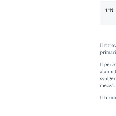
1^N
Il ritro
primaria
Il perc
alunni 
svolger
mezza.
Il term