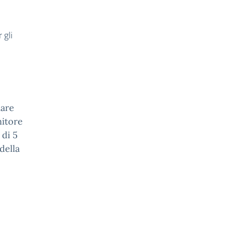
 gli
mare
nitore
 di 5
della