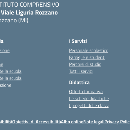
STITUTO COMPRENSIVO
 Viale Liguria Rozzano
ozzano (MI)
la
I Servizi
zione
Personale scolastico
Famiglie e studenti
ne
Percorsi di studio
della scuola
Tutti i servizi
della scuola
Didattica
azione
Offerta formativa
Le schede didattiche
I progetti delle classi
ibilità
Obiettivi di Accessibilità
Albo online
Note legali
Privacy Polic