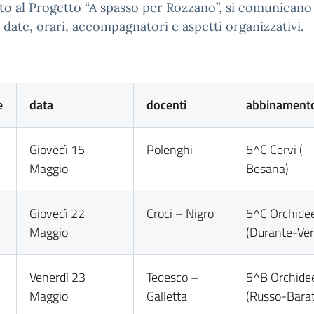
to al Progetto “A spasso per Rozzano”, si comunicano
 date, orari, accompagnatori e aspetti organizzativi.
e
data
docenti
abbinament
Giovedì 15
Polenghi
5^C Cervi (
Maggio
Besana)
Giovedì 22
Croci – Nigro
5^C Orchide
Maggio
(Durante-Ver
Venerdì 23
Tedesco –
5^B Orchide
Maggio
Galletta
(Russo-Barat