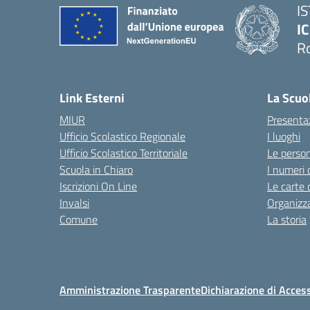
I
IC
R
Link Esterni
La Scuo
MIUR
Presenta
Ufficio Scolastico Regionale
I luoghi
Ufficio Scolastico Territoriale
Le perso
Scuola in Chiaro
I numeri 
Iscrizioni On Line
Le carte 
Invalsi
Organizz
Comune
La storia
Amministrazione Trasparente
Dichiarazione di Access