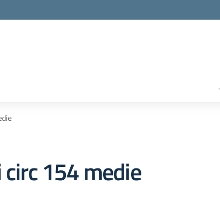
edie
i circ 154 medie