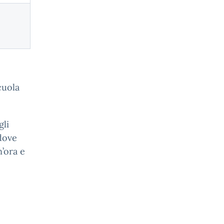
cuola
gli
 dove
’ora e