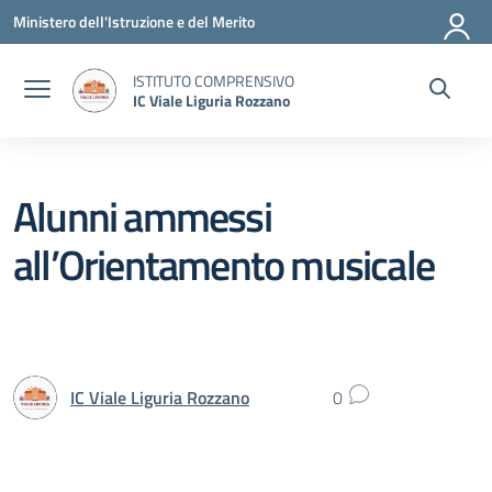
Vai ai contenuti
Vai al menu di navigazione
Vai al footer
Ministero dell'Istruzione e del Merito
ISTITUTO COMPRENSIVO
IC Viale Liguria Rozzano
Alunni ammessi
all’Orientamento musicale
IC Viale Liguria Rozzano
0