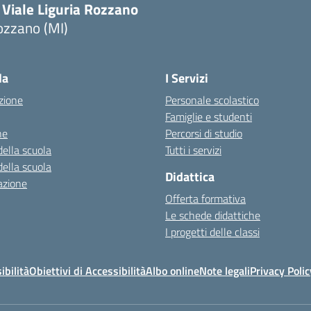
 Viale Liguria Rozzano
ozzano (MI)
la
I Servizi
zione
Personale scolastico
Famiglie e studenti
ne
Percorsi di studio
della scuola
Tutti i servizi
della scuola
Didattica
azione
Offerta formativa
Le schede didattiche
I progetti delle classi
ibilità
Obiettivi di Accessibilità
Albo online
Note legali
Privacy Polic