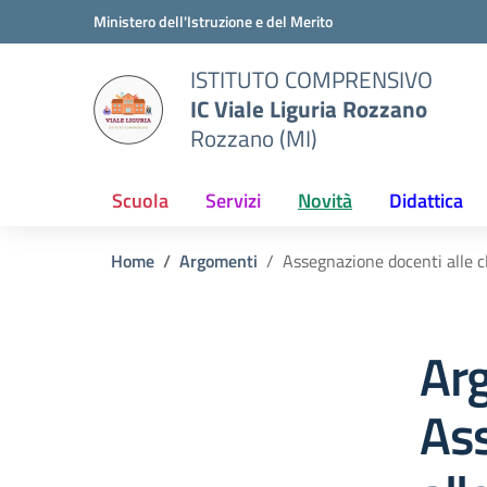
Vai ai contenuti
Vai al menu di navigazione
Vai al footer
Ministero dell'Istruzione e del Merito
ISTITUTO COMPRENSIVO
IC Viale Liguria Rozzano
Rozzano (MI)
Scuola
Servizi
Novità
Didattica
Home
Argomenti
Assegnazione docenti alle c
Ar
As