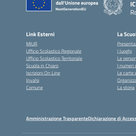
IC
R
Link Esterni
La Scuo
MIUR
Presenta
Ufficio Scolastico Regionale
I luoghi
Ufficio Scolastico Territoriale
Le perso
Scuola in Chiaro
I numeri 
Iscrizioni On Line
Le carte 
Invalsi
Organizz
Comune
La storia
Amministrazione Trasparente
Dichiarazione di Access