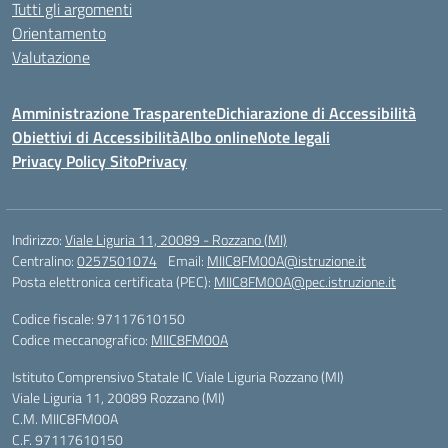
Tutti gli argomenti
Orientamento
Valutazione
Amministrazione Trasparente
Dichiarazione di Accessibilità
Obiettivi di Accessibilità
Albo online
Note legali
Privacy Policy Sito
Privacy
Indirizzo:
Viale Liguria 11, 20089 - Rozzano (MI)
Centralino:
0257501074
Email:
MIIC8FM00A@istruzione.it
Posta elettronica certificata (PEC):
MIIC8FM00A@pec.istruzione.it
Codice fiscale: 97117610150
Codice meccanografico:
MIIC8FM00A
Istituto Comprensivo Statale IC Viale Liguria Rozzano (MI)
Viale Liguria 11, 20089 Rozzano (MI)
C.M. MIIC8FM00A
C.F. 97117610150