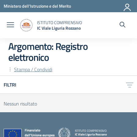
Vai ai contenuti
Vai al menu di navigazione
Vai al footer
Ministero dell'Istruzione e del Merito
ISTITUTO COMPRENSIVO
IC Viale Liguria Rozzano
Argomento: Registro
elettronico
Stampa / Condividi
FILTRI
Nessun risultato
ISTITUTO COMPRENSIVO
IC Viale Liguria Rozzano