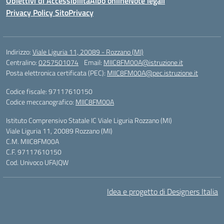
Obiettivi di Accessibilità
Albo online
Note legali
Privacy Policy Sito
Privacy
Indirizzo:
Viale Liguria 11, 20089 - Rozzano (MI)
Centralino:
0257501074
Email:
MIIC8FM00A@istruzione.it
Posta elettronica certificata (PEC):
MIIC8FM00A@pec.istruzione.it
Codice fiscale: 97117610150
Codice meccanografico:
MIIC8FM00A
Istituto Comprensivo Statale IC Viale Liguria Rozzano (MI)
Viale Liguria 11, 20089 Rozzano (MI)
C.M. MIIC8FM00A
C.F. 97117610150
Cod. Univoco UFAJQW
Idea e progetto di Designers Italia