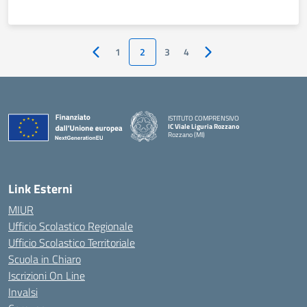
1
2
3
4
Pagina precedente
Pagina successiva
ISTITUTO COMPRENSIVO
IC Viale Liguria Rozzano
Rozzano (MI)
Link Esterni
MIUR
Ufficio Scolastico Regionale
Ufficio Scolastico Territoriale
Scuola in Chiaro
Iscrizioni On Line
Invalsi