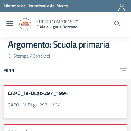
Vai ai contenuti
Vai al menu di navigazione
Vai al footer
Ministero dell'Istruzione e del Merito
ISTITUTO COMPRENSIVO
IC Viale Liguria Rozzano
Argomento: Scuola primaria
Stampa / Condividi
FILTRI
CAPO_IV-DLgs-297_1994
CAPO_IV-DLgs-297_1994