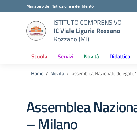
Vai ai contenuti
Vai al menu di navigazione
Vai al footer
Ministero dell'Istruzione e del Merito
ISTITUTO COMPRENSIVO
IC Viale Liguria Rozzano
Rozzano (MI)
Scuola
Servizi
Novità
Didattica
Home
Novità
Assemblea Nazionale delegate/i
Assemblea Nazionale
– Milano