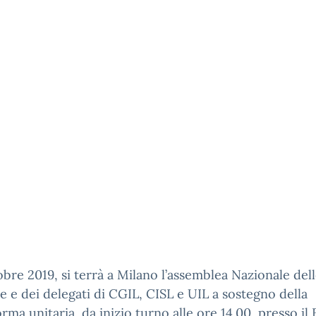
tobre 2019, si terrà a Milano l’assemblea Nazionale del
e e dei delegati di CGIL, CISL e UIL a sostegno della
orma unitaria, da inizio turno alle ore 14.00, presso i