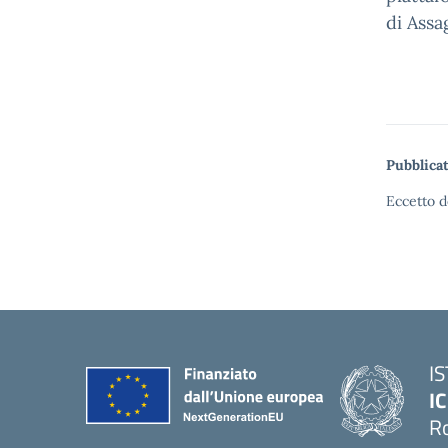
di Assa
Pubblicat
Eccetto d
I
IC
R