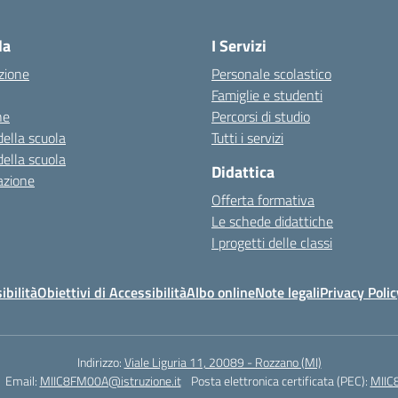
la
I Servizi
zione
Personale scolastico
Famiglie e studenti
ne
Percorsi di studio
della scuola
Tutti i servizi
della scuola
Didattica
azione
Offerta formativa
Le schede didattiche
I progetti delle classi
ibilità
Obiettivi di Accessibilità
Albo online
Note legali
Privacy Polic
Indirizzo:
Viale Liguria 11, 20089 - Rozzano (MI)
Email:
MIIC8FM00A@istruzione.it
Posta elettronica certificata (PEC):
MIIC