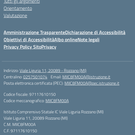
Tutti gli argomenti
Orientamento
Valutazione
Amministrazione Trasparente
Dichiarazione di Accessibilità
Obiettivi di Accessibilità
Albo online
Note legali
Privacy Policy Sito
Privacy
Indirizzo:
Viale Liguria 11, 20089 - Rozzano (MI)
Centralino:
0257501074
Email:
MIIC8FM00A@istruzione.it
Posta elettronica certificata (PEC):
MIIC8FM00A@pec.istruzione.it
Codice fiscale: 97117610150
Codice meccanografico:
MIIC8FM00A
Istituto Comprensivo Statale IC Viale Liguria Rozzano (MI)
Viale Liguria 11, 20089 Rozzano (MI)
C.M. MIIC8FM00A
C.F. 97117610150