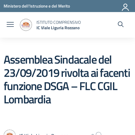
Vai ai contenuti
Vai al menu di navigazione
Vai al footer
Ministero dell'Istruzione e del Merito
ISTITUTO COMPRENSIVO
IC Viale Liguria Rozzano
Assemblea Sindacale del
23/09/2019 rivolta ai facenti
funzione DSGA – FLC CGIL
Lombardia