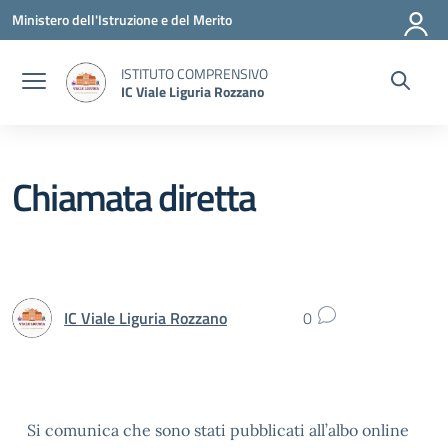
Vai ai contenuti
Vai al menu di navigazione
Vai al footer
Ministero dell'Istruzione e del Merito
ISTITUTO COMPRENSIVO
IC Viale Liguria Rozzano
Chiamata diretta
IC Viale Liguria Rozzano
0
Si comunica che sono stati pubblicati all’albo online