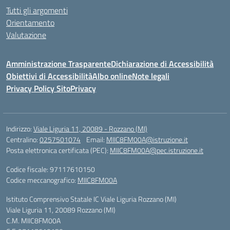
Tutti gli argomenti
Orientamento
Valutazione
Amministrazione Trasparente
Dichiarazione di Accessibilità
Obiettivi di Accessibilità
Albo online
Note legali
Privacy Policy Sito
Privacy
Indirizzo:
Viale Liguria 11, 20089 - Rozzano (MI)
Centralino:
0257501074
Email:
MIIC8FM00A@istruzione.it
Posta elettronica certificata (PEC):
MIIC8FM00A@pec.istruzione.it
Codice fiscale: 97117610150
Codice meccanografico:
MIIC8FM00A
Istituto Comprensivo Statale IC Viale Liguria Rozzano (MI)
Viale Liguria 11, 20089 Rozzano (MI)
C.M. MIIC8FM00A