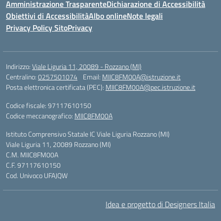
Amministrazione Trasparente
Dichiarazione di Accessibilità
Obiettivi di Accessibilità
Albo online
Note legali
Privacy Policy Sito
Privacy
Indirizzo:
Viale Liguria 11, 20089 - Rozzano (MI)
Centralino:
0257501074
Email:
MIIC8FM00A@istruzione.it
Posta elettronica certificata (PEC):
MIIC8FM00A@pec.istruzione.it
Codice fiscale: 97117610150
Codice meccanografico:
MIIC8FM00A
Istituto Comprensivo Statale IC Viale Liguria Rozzano (MI)
Viale Liguria 11, 20089 Rozzano (MI)
C.M. MIIC8FM00A
C.F. 97117610150
Cod. Univoco UFAJQW
Idea e progetto di Designers Italia