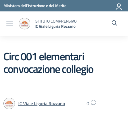
Vai ai contenuti
Vai al menu di navigazione
Vai al footer
Ministero dell'Istruzione e del Merito
ISTITUTO COMPRENSIVO
IC Viale Liguria Rozzano
Circ 001 elementari
convocazione collegio
IC Viale Liguria Rozzano
0