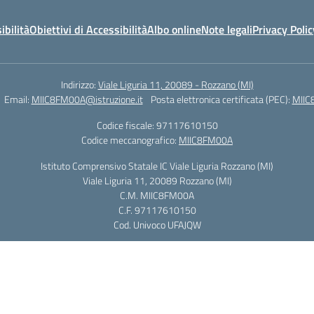
ibilità
Obiettivi di Accessibilità
Albo online
Note legali
Privacy Polic
Indirizzo:
Viale Liguria 11, 20089 - Rozzano (MI)
Email:
MIIC8FM00A@istruzione.it
Posta elettronica certificata (PEC):
MIIC
Codice fiscale: 97117610150
Codice meccanografico:
MIIC8FM00A
Istituto Comprensivo Statale IC Viale Liguria Rozzano (MI)
Viale Liguria 11, 20089 Rozzano (MI)
C.M. MIIC8FM00A
C.F. 97117610150
Cod. Univoco UFAJQW