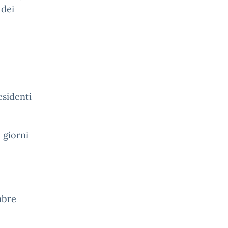
 dei
esidenti
 giorni
mbre