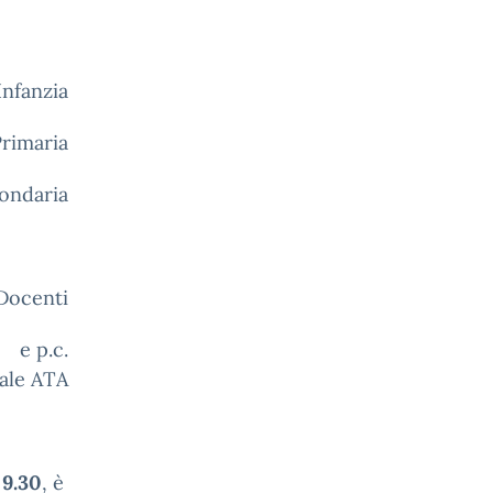
Infanzia
Primaria
ondaria
ti
.
nale ATA
e
9.30
, è