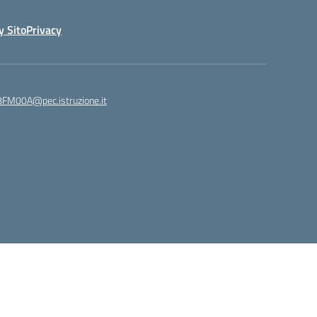
y Sito
Privacy
8FM00A@pec.istruzione.it
Idea e progetto di Designers Italia