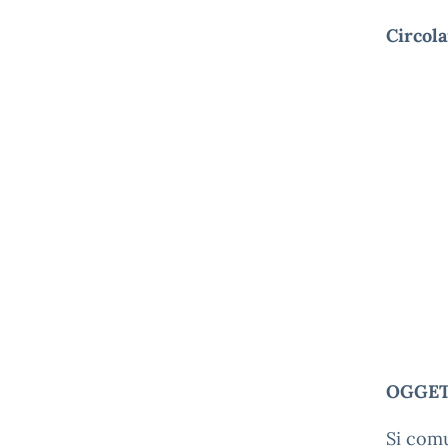
Circola
OGGETT
Si com