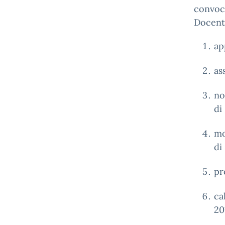
convoca
Docenti
ap
as
no
di
mo
di
pr
ca
20