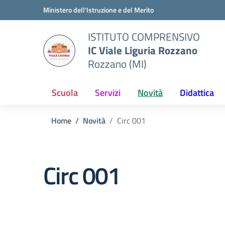
Vai ai contenuti
Vai al menu di navigazione
Vai al footer
Ministero dell'Istruzione e del Merito
ISTITUTO COMPRENSIVO
IC Viale Liguria Rozzano
Rozzano (MI)
Scuola
Servizi
Novità
Didattica
Home
Novità
Circ 001
Circ 001