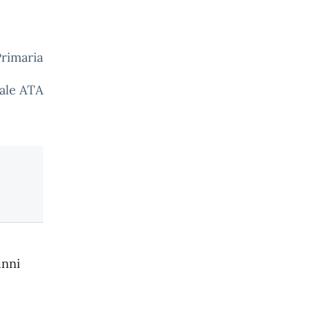
Primaria
nale ATA
unni