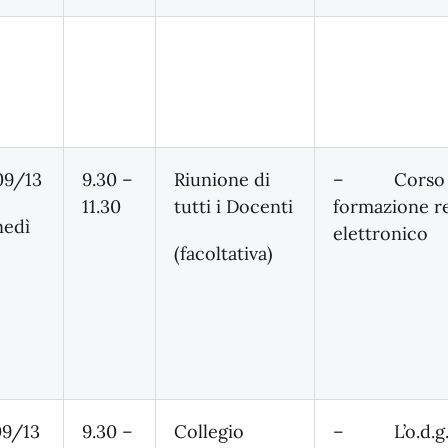
09/13
9.30 –
Riunione di
– Corso
11.30
tutti i Docenti
formazione r
nedì
elettronic
(facoltativa)
09/13
9.30 –
Collegio
– L’o.d.g. 