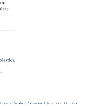
con
olare
olastica
nardi
o Licenza Creative Commons Attribuzione 4.0 Italia.