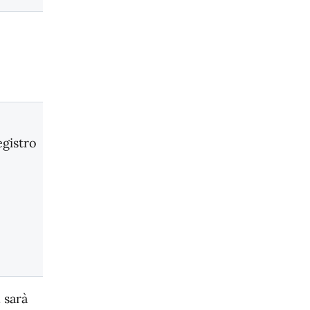
egistro
o
sarà