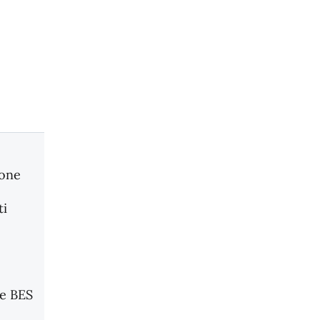
one
i
ne BES