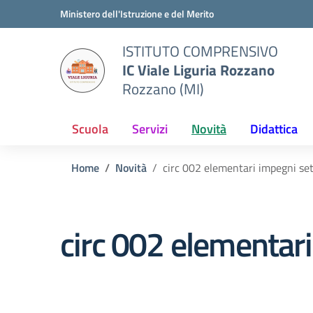
Vai ai contenuti
Vai al menu di navigazione
Vai al footer
Ministero dell'Istruzione e del Merito
ISTITUTO COMPRENSIVO
IC Viale Liguria Rozzano
Rozzano (MI)
Scuola
Servizi
Novità
Didattica
Home
Novità
circ 002 elementari impegni se
circ 002 elementar