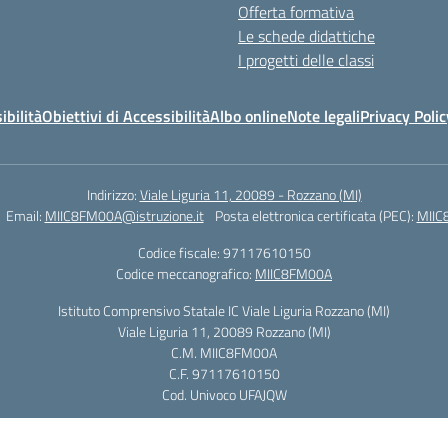
Offerta formativa
Le schede didattiche
I progetti delle classi
ibilità
Obiettivi di Accessibilità
Albo online
Note legali
Privacy Polic
Indirizzo:
Viale Liguria 11, 20089 - Rozzano (MI)
Email:
MIIC8FM00A@istruzione.it
Posta elettronica certificata (PEC):
MIIC
Codice fiscale: 97117610150
Codice meccanografico:
MIIC8FM00A
Istituto Comprensivo Statale IC Viale Liguria Rozzano (MI)
Viale Liguria 11, 20089 Rozzano (MI)
C.M. MIIC8FM00A
C.F. 97117610150
Cod. Univoco UFAJQW