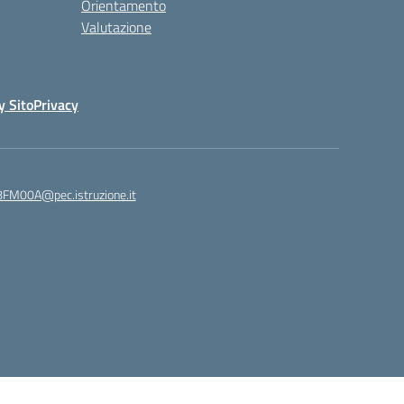
Orientamento
Valutazione
y Sito
Privacy
8FM00A@pec.istruzione.it