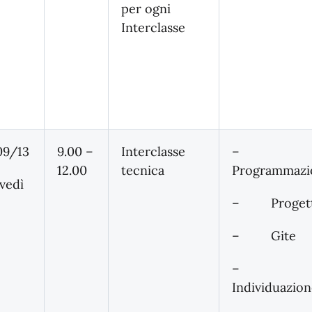
per ogni
Interclasse
09/13
9.00 –
Interclasse
–
12.00
tecnica
Programmazi
vedì
– Progett
– Gite
–
Individuazio