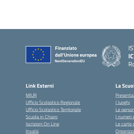
I
IC
R
Link Esterni
La Scuo
MIUR
Presenta
Ufficio Scolastico Regionale
I luoghi
Ufficio Scolastico Territoriale
Le perso
Scuola in Chiaro
I numeri 
Iscrizioni On Line
Le carte 
Invalsi
Organizz