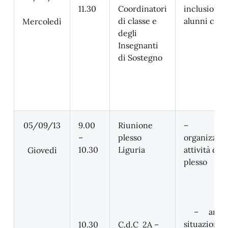
11.30
Coordinatori
inclusione
di classe e
alunni con
Mercoledì
degli
Insegnanti
di Sostegno
05/09/13
9.00
Riunione
–
–
plesso
organizzaz
10.30
Liguria
attività di
Giovedì
plesso
– analis
situazione
10.30
C.d.C 2A –