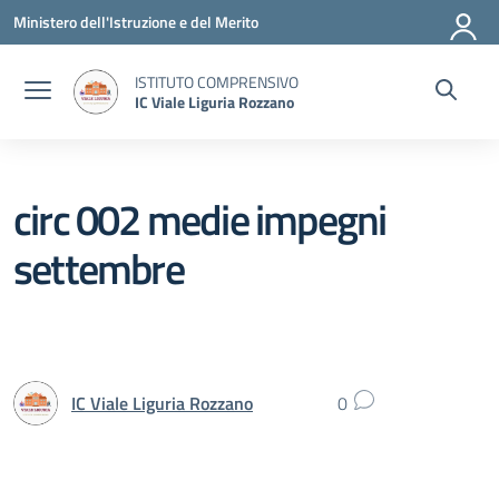
Vai ai contenuti
Vai al menu di navigazione
Vai al footer
Ministero dell'Istruzione e del Merito
ISTITUTO COMPRENSIVO
IC Viale Liguria Rozzano
circ 002 medie impegni
settembre
IC Viale Liguria Rozzano
0