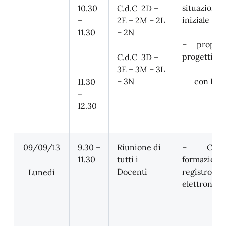
situazione
10.30
C.d.C 2D –
iniziale
–
2E – 2M – 2L
11.30
– 2N
– propost
progetti al
C.d.C 3D –
3E – 3M – 3L
– 3N
con BES
11.30
–
12.30
09/09/13
9.30 –
Riunione di
– Cors
11.30
tutti i
formazione
Docenti
registro
Lunedì
elettroni