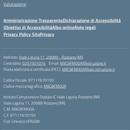
Valutazione
Amministrazione Trasparente
Dichiarazione di Accessibilità
Obiettivi di Accessibilità
Albo online
Note legali
Privacy Policy Sito
Privacy
Indirizzo:
Viale Liguria 11, 20089 - Rozzano (MI)
Centralino:
0257501074
Email:
MIIC8FM00A@istruzione.it
Posta elettronica certificata (PEC):
MIIC8FM00A@pec.istruzione.it
Codice fiscale: 97117610150
Codice meccanografico:
MIIC8FM00A
Istituto Comprensivo Statale IC Viale Liguria Rozzano (MI)
Viale Liguria 11, 20089 Rozzano (MI)
C.M. MIIC8FM00A
C.F. 97117610150
Cod. Univoco UFAJQW