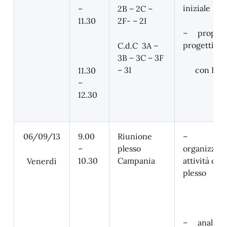
iniziale
–
2B – 2C –
11.30
2F- – 2I
– propost
progetti al
C.d.C 3A –
3B – 3C – 3F
– 3I
con BES
11.30
–
12.30
06/09/13
9.00
Riunione
–
–
plesso
organizzaz
10.30
Campania
attività di
Venerdì
plesso
– analisi