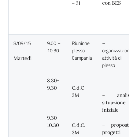
con BES
– 3I
8/09/15
9.00 –
Riunione
–
10.30
plesso
organizzazione
Campania
attività di
Martedì
plesso
8.30-
9.30
C.d.C
2M
– analisi
situazione
iniziale
9.30-
– proposte
10.30
C.d.C.
progetti
3M