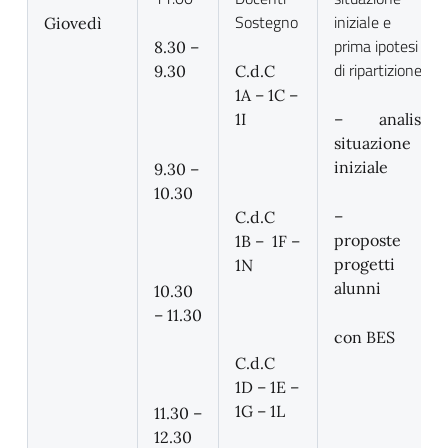
Sostegno
iniziale e
Giovedì
prima ipotesi
8.30 –
di ripartizione
9.30
C.d.C
1A – 1C –
1I
– analisi
situazione
iniziale
9.30 –
10.30
–
C.d.C
proposte
1B – 1F –
progetti
1N
alunni
10.30
– 11.30
con BES
C.d.C
1D – 1E –
1G – 1L
11.30 –
12.30