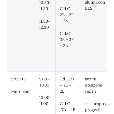
alunni con
10.30-
BES
11.30
C.d.C
2B – 2F
– 2N
11.30-
12.30
C.d.C
3B – 3F
– 3N
9/09/15
9.00 –
C.d.C 2D
analisi
10.00
– 2E –
situazione
2L
iniziale
Mercoledì
10.00-
11.00
C.d.C
– proposte
3D – 2E
progetti