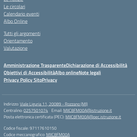
Le circolari
Calendario eventi
Albo Online
Tutti gli argomenti
Orientamento
Valutazione
Amministrazione Trasparente
Dichiarazione di Accessibilità
Obiettivi di Accessibilità
Albo online
Note legali
Privacy Policy Sito
Privacy
Indirizzo:
Viale Liguria 11, 20089 - Rozzano (MI)
Centralino:
0257501074
Email:
MIIC8FM00A@istruzione.it
Posta elettronica certificata (PEC):
MIIC8FM00A@pec.istruzione.it
Codice fiscale: 97117610150
Codice meccanografico:
MIIC8FM00A