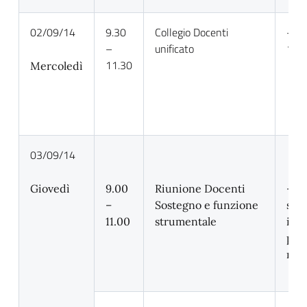
02/09/14
9.30
Collegio Docenti
– Co
–
unificato
1
11.30
Mercoledì
03/09/14
Giovedì
9.00
Riunione Docenti
– a
–
Sostegno e funzione
sit
11.00
strumentale
ini
prim
ripa