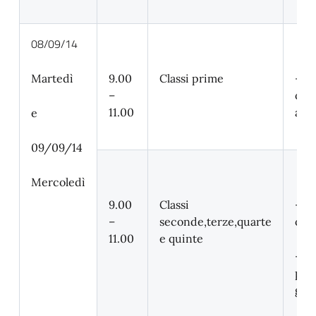
08/09/14
Martedì
9.00
Classi prime
–
–
org
11.00
acc
e
09/09/14
Mercoledì
9.00
Classi
– d
–
seconde,terze,quarte
orar
11.00
e quinte
–
pro
gen