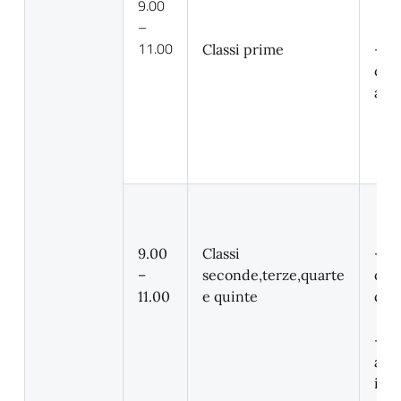
9.00
–
11.00
Classi prime
–
org
acc
9.00
Classi
– d
–
seconde,terze,quarte
orar
11.00
e quinte
dell
– d
ambi
ins