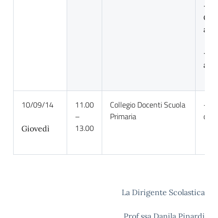
–
Org
atti
– S
aul
10/09/14
11.00
Collegio Docenti Scuola
– C
–
Primaria
circ
13.00
Giovedì
La Dirigente Scolastica
Prof.ssa Danila Pinardi