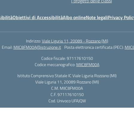
I progetti delle classi
ibilità
Obiettivi di Accessibilità
Albo online
Note legali
Privacy Polic
Indirizzo:
Viale Liguria 11, 20089 - Rozzano (MI)
Email:
MIIC8FM00A@istruzione.it
Posta elettronica certificata (PEC):
MIIC
Codice fiscale: 97117610150
Codice meccanografico:
MIIC8FM00A
Istituto Comprensivo Statale IC Viale Liguria Rozzano (MI)
Viale Liguria 11, 20089 Rozzano (MI)
C.M. MIIC8FM00A
C.F. 97117610150
Cod. Univoco UFAJQW