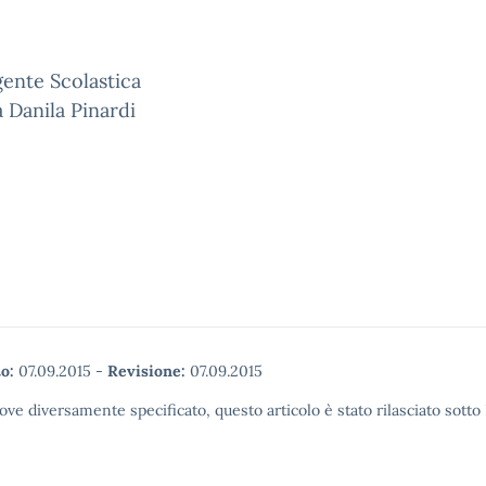
gente Scolastica
a Danila Pinardi
o:
07.09.2015
-
Revisione:
07.09.2015
ove diversamente specificato, questo articolo è stato rilasciato sott