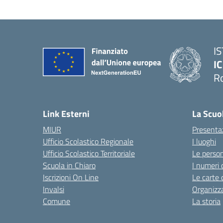
I
IC
R
Link Esterni
La Scuo
MIUR
Presenta
Ufficio Scolastico Regionale
I luoghi
Ufficio Scolastico Territoriale
Le perso
Scuola in Chiaro
I numeri 
Iscrizioni On Line
Le carte 
Invalsi
Organizz
Comune
La storia