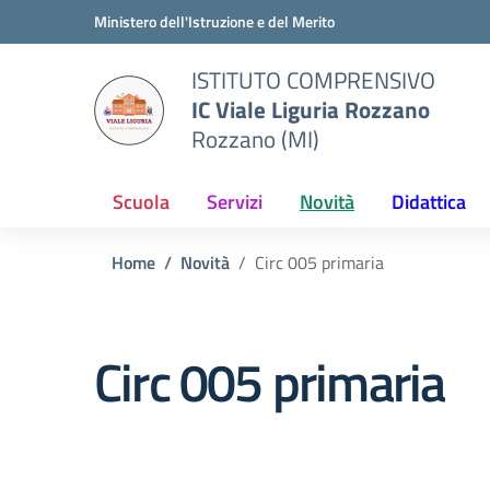
Vai ai contenuti
Vai al menu di navigazione
Vai al footer
Ministero dell'Istruzione e del Merito
ISTITUTO COMPRENSIVO
IC Viale Liguria Rozzano
Rozzano (MI)
Scuola
Servizi
Novità
Didattica
Home
Novità
Circ 005 primaria
Circ 005 primaria