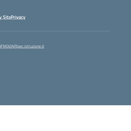
y Sito
Privacy
8FM00A@pec.istruzione.it
Idea e progetto di Designers Italia