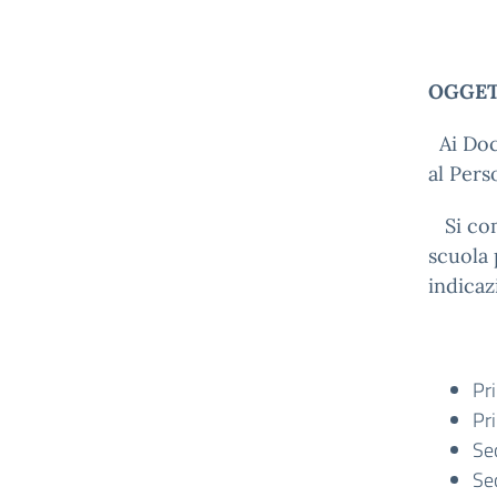
OGGETT
Ai Doc
al Pers
Si comu
scuola 
indicaz
Pr
Pr
Se
Se