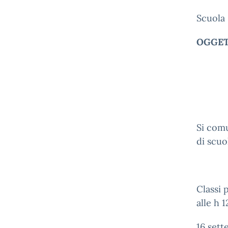
Scuola 
OGGETT
Si comu
di scuo
Class
alle h 1
16 set