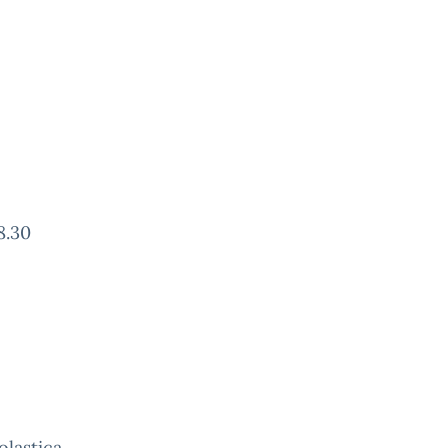
.30
olastica