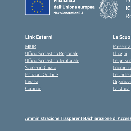
I
IC
R
Link Esterni
La Scuo
MIUR
Presenta
Ufficio Scolastico Regionale
I luoghi
Ufficio Scolastico Territoriale
Le perso
Scuola in Chiaro
I numeri 
Iscrizioni On Line
Le carte 
Invalsi
Organizz
Comune
La storia
Amministrazione Trasparente
Dichiarazione di Access