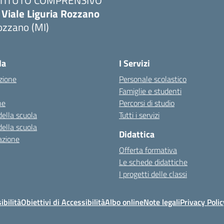
STITUTO COMPRENSIVO
 Viale Liguria Rozzano
ozzano (MI)
la
I Servizi
zione
Personale scolastico
Famiglie e studenti
ne
Percorsi di studio
della scuola
Tutti i servizi
della scuola
Didattica
azione
Offerta formativa
Le schede didattiche
I progetti delle classi
ibilità
Obiettivi di Accessibilità
Albo online
Note legali
Privacy Polic