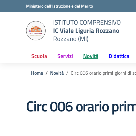
Vai ai contenuti
Vai al menu di navigazione
Vai al footer
Ministero dell'Istruzione e del Merito
ISTITUTO COMPRENSIVO
IC Viale Liguria Rozzano
Rozzano (MI)
Scuola
Servizi
Novità
Didattica
Home
Novità
Circ 006 orario primi giorni di 
Circ 006 orario prim