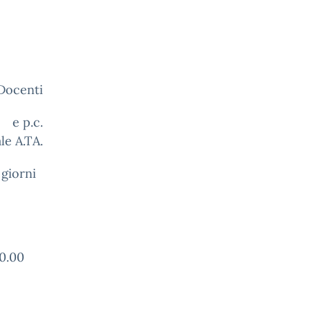
ti
.
le A.TA.
 giorni
.00