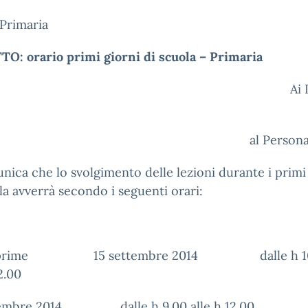
Primaria
O: orario primi giorni di scuola – Primaria
Ai Docen
e p.c
al Persona
nica che lo svolgimento delle lezioni durante i primi
la avverrà secondo i seguenti orari:
i prime 15 settembre 2014 dalle h 10
2.00
tembre 2014 dalle h 9.00 alle h 12.00