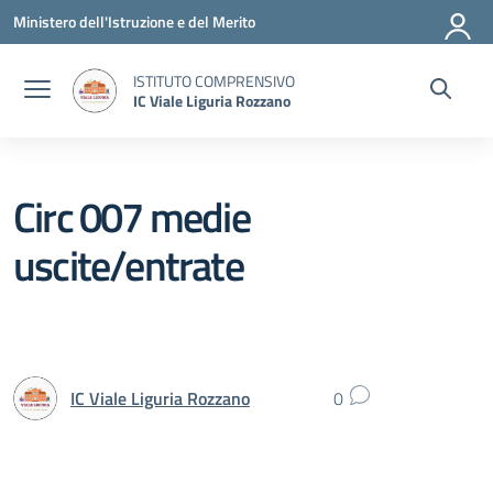
Vai ai contenuti
Vai al menu di navigazione
Vai al footer
Ministero dell'Istruzione e del Merito
ISTITUTO COMPRENSIVO
IC Viale Liguria Rozzano
Circ 007 medie
uscite/entrate
IC Viale Liguria Rozzano
0