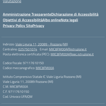
Valutazione
Amministrazione Trasparente
Dichiarazione di Accessibilità
Obiettivi di Accessibilità
Albo online
Note legali
Privacy Policy Sito
Privacy
Indirizzo:
Viale Liguria 11, 20089 - Rozzano (MI)
Centralino:
0257501074
Email:
MIIC8FM00A@istruzione.it
Posta elettronica certificata (PEC):
MIIC8FM00A@pec.istruzione.it
Codice fiscale: 97117610150
Codice meccanografico:
MIIC8FM00A
Istituto Comprensivo Statale IC Viale Liguria Rozzano (MI)
Viale Liguria 11, 20089 Rozzano (MI)
C.M. MIIC8FM00A
C.F. 97117610150
Cod. Univoco UFAJQW