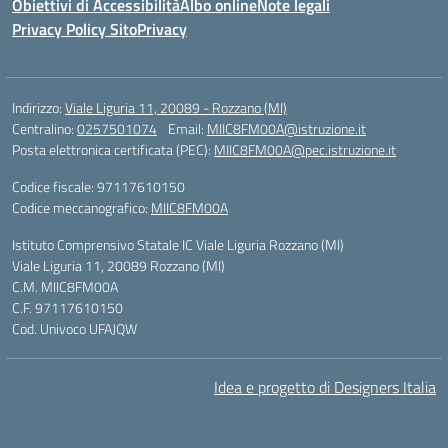
Obiettivi di Accessibilità
Albo online
Note legali
Privacy Policy Sito
Privacy
Indirizzo:
Viale Liguria 11, 20089 - Rozzano (MI)
Centralino:
0257501074
Email:
MIIC8FM00A@istruzione.it
Posta elettronica certificata (PEC):
MIIC8FM00A@pec.istruzione.it
Codice fiscale: 97117610150
Codice meccanografico:
MIIC8FM00A
Istituto Comprensivo Statale IC Viale Liguria Rozzano (MI)
Viale Liguria 11, 20089 Rozzano (MI)
C.M. MIIC8FM00A
C.F. 97117610150
Cod. Univoco UFAJQW
Idea e progetto di Designers Italia