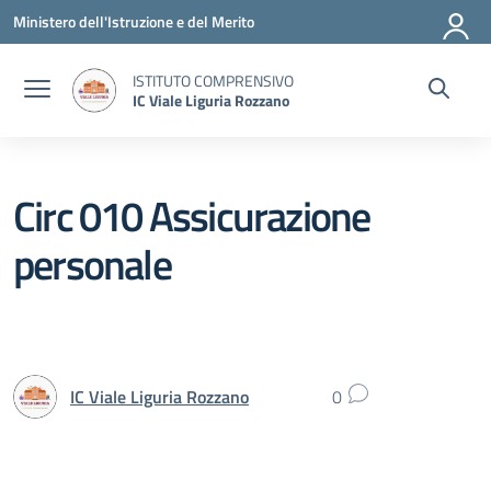
Vai ai contenuti
Vai al menu di navigazione
Vai al footer
Ministero dell'Istruzione e del Merito
ISTITUTO COMPRENSIVO
IC Viale Liguria Rozzano
Circ 010 Assicurazione
personale
IC Viale Liguria Rozzano
0