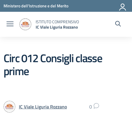
Vai ai contenuti
Vai al menu di navigazione
Vai al footer
Ministero dell'Istruzione e del Merito
ISTITUTO COMPRENSIVO
IC Viale Liguria Rozzano
Circ 012 Consigli classe
prime
IC Viale Liguria Rozzano
0