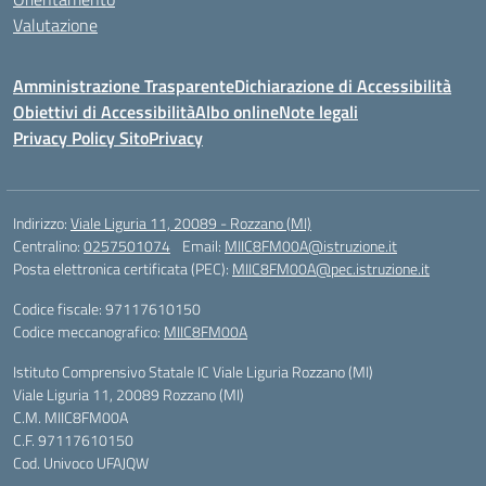
Valutazione
Amministrazione Trasparente
Dichiarazione di Accessibilità
Obiettivi di Accessibilità
Albo online
Note legali
Privacy Policy Sito
Privacy
Indirizzo:
Viale Liguria 11, 20089 - Rozzano (MI)
Centralino:
0257501074
Email:
MIIC8FM00A@istruzione.it
Posta elettronica certificata (PEC):
MIIC8FM00A@pec.istruzione.it
Codice fiscale: 97117610150
Codice meccanografico:
MIIC8FM00A
Istituto Comprensivo Statale IC Viale Liguria Rozzano (MI)
Viale Liguria 11, 20089 Rozzano (MI)
C.M. MIIC8FM00A
C.F. 97117610150
Cod. Univoco UFAJQW