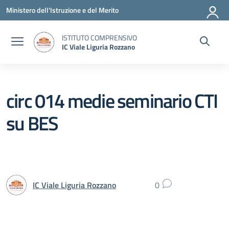
Vai ai contenuti
Vai al menu di navigazione
Vai al footer
Ministero dell'Istruzione e del Merito
ISTITUTO COMPRENSIVO
IC Viale Liguria Rozzano
circ 014 medie seminario CTI
su BES
IC Viale Liguria Rozzano
0