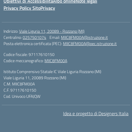
Obiettivi di Accessibilità
Albo online
Note legali
Privacy Policy Sito
Privacy
Indirizzo:
Viale Liguria 11, 20089 - Rozzano (MI)
Centralino:
0257501074
Email:
MIIC8FM00A@istruzione.it
Posta elettronica certificata (PEC):
MIIC8FM00A@pec.istruzione.it
Codice fiscale: 97117610150
Codice meccanografico:
MIIC8FM00A
Istituto Comprensivo Statale IC Viale Liguria Rozzano (MI)
Viale Liguria 11, 20089 Rozzano (MI)
C.M. MIIC8FM00A
C.F. 97117610150
Cod. Univoco UFAJQW
Idea e progetto di Designers Italia