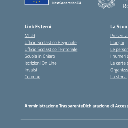
R
Link Esterni
La Scuo
MIUR
Presenta
Ufficio Scolastico Regionale
I luoghi
Ufficio Scolastico Territoriale
Le perso
Scuola in Chiaro
I numeri 
Iscrizioni On Line
Le carte 
Invalsi
Organizz
Comune
La storia
Amministrazione Trasparente
Dichiarazione di Access