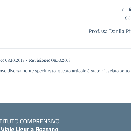
La Dirigen
sc
Prof.ssa Danila Pina
o:
08.10.2013
-
Revisione:
08.10.2013
ove diversamente specificato, questo articolo è stato rilasciato sott
STITUTO COMPRENSIVO
 Viale Liguria Rozzano