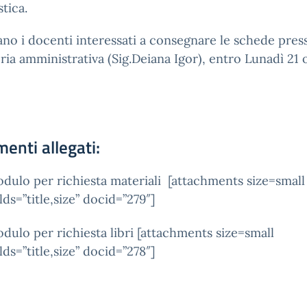
tica.
tano i docenti interessati a consegnare le schede pres
ria amministrativa (Sig.Deiana Igor), entro Lunadì 21 
enti allegati:
dulo per richiesta materiali [attachments size=small
elds=”title,size” docid=”279″]
dulo per richiesta libri [attachments size=small
elds=”title,size” docid=”278″]