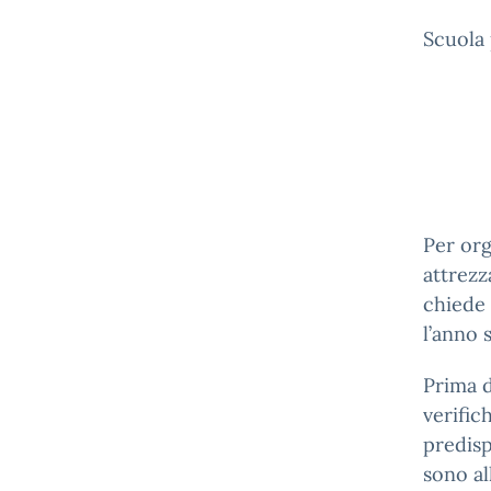
Scuola 
Per org
attrezza
chiede 
l’anno 
Prima d
verific
predisp
sono al