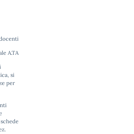
 docenti
ale A.TA
i
ica, si
nze per
nti
e
e schede
ez.