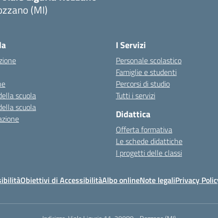
ozzano (MI)
la
I Servizi
zione
Personale scolastico
Famiglie e studenti
ne
Percorsi di studio
della scuola
Tutti i servizi
della scuola
Didattica
azione
Offerta formativa
Le schede didattiche
I progetti delle classi
ibilità
Obiettivi di Accessibilità
Albo online
Note legali
Privacy Polic