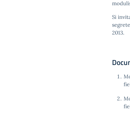
modulis
Si invi
segrete
2013.
Docum
Mo
fi
Mo
fi