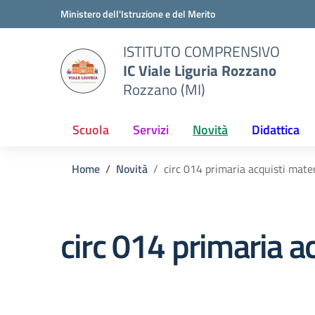
Vai ai contenuti
Vai al menu di navigazione
Vai al footer
Ministero dell'Istruzione e del Merito
ISTITUTO COMPRENSIVO
IC Viale Liguria Rozzano
Rozzano (MI)
Scuola
Servizi
Novità
Didattica
Home
Novità
circ 014 primaria acquisti mate
circ 014 primaria a