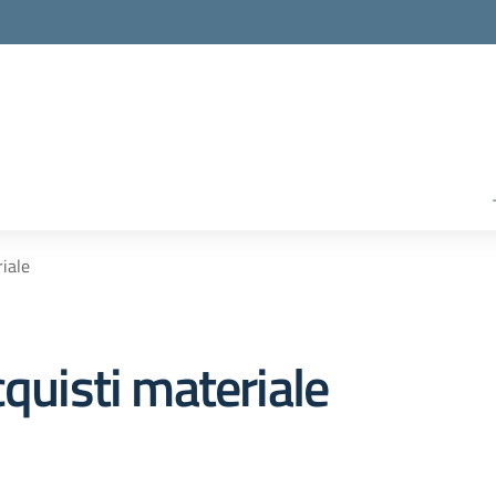
riale
cquisti materiale