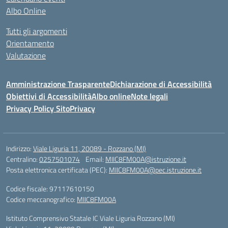
Albo Online
Tutti gli argomenti
Orientamento
Valutazione
Amministrazione Trasparente
Dichiarazione di Accessibilità
Obiettivi di Accessibilità
Albo online
Note legali
Privacy Policy Sito
Privacy
Indirizzo:
Viale Liguria 11, 20089 - Rozzano (MI)
Centralino:
0257501074
Email:
MIIC8FM00A@istruzione.it
Posta elettronica certificata (PEC):
MIIC8FM00A@pec.istruzione.it
Codice fiscale: 97117610150
Codice meccanografico:
MIIC8FM00A
Istituto Comprensivo Statale IC Viale Liguria Rozzano (MI)