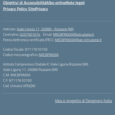
Obiettivi di Accessibilità
Albo online
Note legali
Privacy Policy Sito
Privacy
Indirizzo:
Viale Liguria 11, 20089 - Rozzano (MI)
Centralino:
0257501074
Email:
MIIC8FM00A@istruzione.it
Posta elettronica certificata (PEC):
MIIC8FM00A@pec.istruzione.it
Codice fiscale: 97117610150
Codice meccanografico:
MIIC8FM00A
Istituto Comprensivo Statale IC Viale Liguria Rozzano (MI)
Viale Liguria 11, 20089 Rozzano (MI)
C.M. MIIC8FM00A
C.F. 97117610150
Cod. Univoco UFAJQW
Idea e progetto di Designers Italia