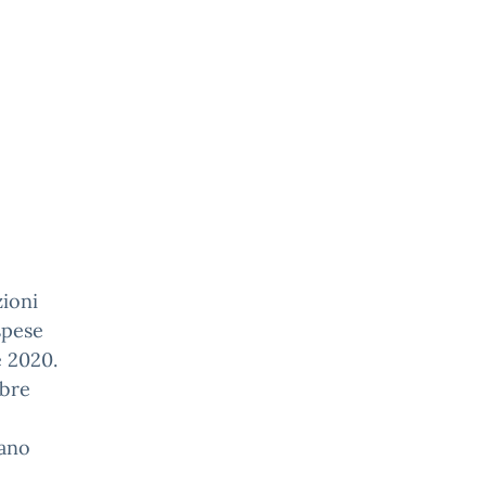
ioni
spese
e 2020.
mbre
iano