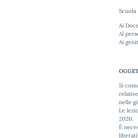
Scuola 
Ai Doce
Al pers
Ai genit
OGGET
Si comu
relativ
nelle g
Le lez
2020.
È neces
liberat