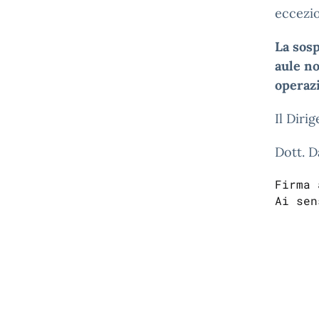
eccezi
La sosp
aule no
operazi
Il Diri
Dott. D
Firma 
Ai sen