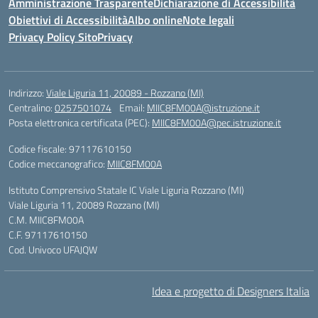
Amministrazione Trasparente
Dichiarazione di Accessibilità
Obiettivi di Accessibilità
Albo online
Note legali
Privacy Policy Sito
Privacy
Indirizzo:
Viale Liguria 11, 20089 - Rozzano (MI)
Centralino:
0257501074
Email:
MIIC8FM00A@istruzione.it
Posta elettronica certificata (PEC):
MIIC8FM00A@pec.istruzione.it
Codice fiscale: 97117610150
Codice meccanografico:
MIIC8FM00A
Istituto Comprensivo Statale IC Viale Liguria Rozzano (MI)
Viale Liguria 11, 20089 Rozzano (MI)
C.M. MIIC8FM00A
C.F. 97117610150
Cod. Univoco UFAJQW
Idea e progetto di Designers Italia