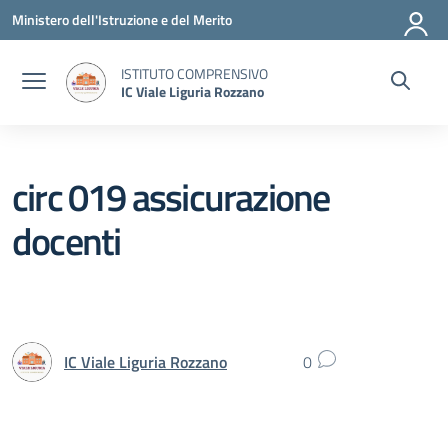
Vai ai contenuti
Vai al menu di navigazione
Vai al footer
Ministero dell'Istruzione e del Merito
ISTITUTO COMPRENSIVO
IC Viale Liguria Rozzano
circ 019 assicurazione
docenti
IC Viale Liguria Rozzano
0