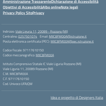
Amministrazione Trasparente
Dichiarazione di Accessibilità
Obiettivi di Accessibilità
Albo online
Note legali
Privacy Policy Sito
Privacy
Indirizzo:
Viale Liguria 11, 20089 - Rozzano (MI)
Centralino:
0257501074
Email:
MIIC8FM00A@istruzione.it
Posta elettronica certificata (PEC):
MIIC8FM00A@pec.istruzione.it
Codice fiscale: 97117610150
Codice meccanografico:
MIIC8FM00A
Istituto Comprensivo Statale IC Viale Liguria Rozzano (MI)
Viale Liguria 11, 20089 Rozzano (MI)
C.M. MIIC8FM00A
C.F. 97117610150
Cod. Univoco UFAJQW
Idea e progetto di Designers Italia