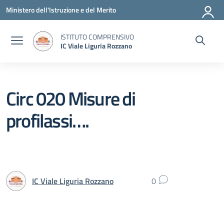
Vai ai contenuti
Vai al menu di navigazione
Vai al footer
Ministero dell'Istruzione e del Merito
ISTITUTO COMPRENSIVO
IC Viale Liguria Rozzano
Circ 020 Misure di
profilassi….
IC Viale Liguria Rozzano
0