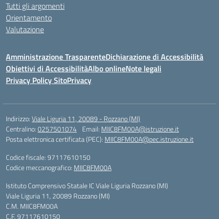
Tutti gli argomenti
Orientamento
Valutazione
Amministrazione Trasparente
Dichiarazione di Accessibilità
Obiettivi di Accessibilità
Albo online
Note legali
Privacy Policy Sito
Privacy
Indirizzo:
Viale Liguria 11, 20089 - Rozzano (MI)
Centralino:
0257501074
Email:
MIIC8FM00A@istruzione.it
Posta elettronica certificata (PEC):
MIIC8FM00A@pec.istruzione.it
Codice fiscale: 97117610150
Codice meccanografico:
MIIC8FM00A
Istituto Comprensivo Statale IC Viale Liguria Rozzano (MI)
Viale Liguria 11, 20089 Rozzano (MI)
C.M. MIIC8FM00A
C.F. 97117610150