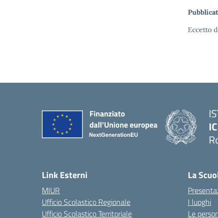
Pubblicat
Eccetto d
I
IC
R
Link Esterni
La Scuo
MIUR
Presenta
Ufficio Scolastico Regionale
I luoghi
Ufficio Scolastico Territoriale
Le perso