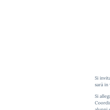
Si invi
sarà in
Si alleg
Coordin
alunni 