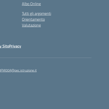
Albo Online
Tutti gli argomenti
Orientamento
Valutazione
y Sito
Privacy
8FM00A@pec.istruzione.it