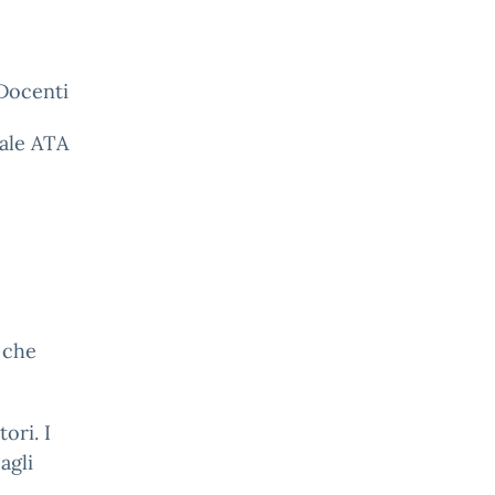
 Docenti
nale ATA
o che
ori. I
agli