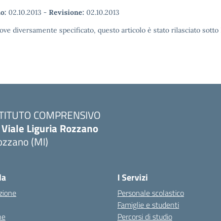
o:
02.10.2013
-
Revisione:
02.10.2013
ove diversamente specificato, questo articolo è stato rilasciato sott
STITUTO COMPRENSIVO
 Viale Liguria Rozzano
ozzano (MI)
la
I Servizi
zione
Personale scolastico
Famiglie e studenti
ne
Percorsi di studio