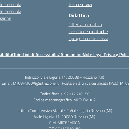
della scuola
Tutti i servizi
della scuola
Didattica
azione
Offerta formativa
Le schede didattiche
I progetti delle classi
ibilità
Obiettivi di Accessibilità
Albo online
Note legali
Privacy Polic
Indirizzo:
Viale Liguria 11, 20089 - Rozzano (MI)
Email:
MIIC8FM00A@istruzione.it
Posta elettronica certificata (PEC):
MIIC
Codice fiscale: 97117610150
Codice meccanografico:
MIIC8FM00A
Istituto Comprensivo Statale IC Viale Liguria Rozzano (MI)
Viale Liguria 11, 20089 Rozzano (MI)
C.M. MIIC8FM00A
C.F. 97117610150