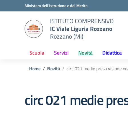
Vai ai contenuti
Vai al menu di navigazione
Vai al footer
Ministero dell'Istruzione e del Merito
ISTITUTO COMPRENSIVO
IC Viale Liguria Rozzano
Rozzano (MI)
Scuola
Servizi
Novità
Didattica
Home
Novità
circ 021 medie presa visione ora
circ 021 medie pres