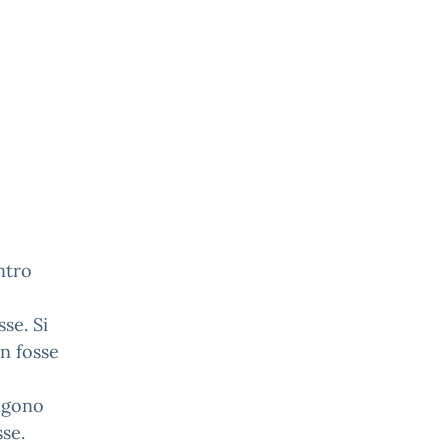
ntro
sse. Si
on fosse
engono
sse.