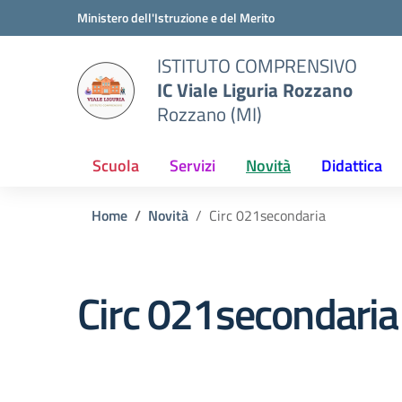
Vai ai contenuti
Vai al menu di navigazione
Vai al footer
Ministero dell'Istruzione e del Merito
ISTITUTO COMPRENSIVO
IC Viale Liguria Rozzano
Rozzano (MI)
Scuola
Servizi
Novità
Didattica
Home
Novità
Circ 021secondaria
Circ 021secondaria