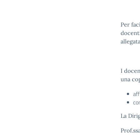
Per fac
docenti
allegata
I docen
una cop
aff
co
La Diri
Prof.ss