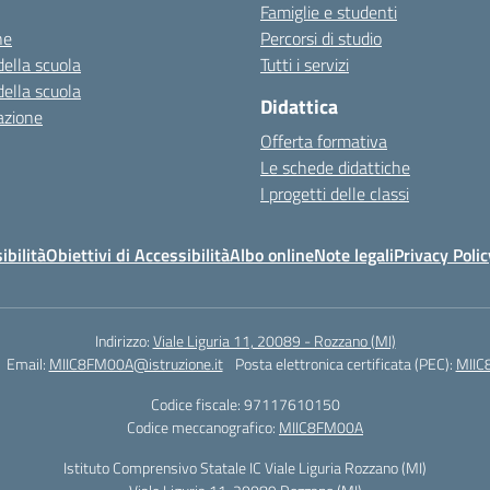
Famiglie e studenti
ne
Percorsi di studio
della scuola
Tutti i servizi
della scuola
Didattica
azione
Offerta formativa
Le schede didattiche
I progetti delle classi
ibilità
Obiettivi di Accessibilità
Albo online
Note legali
Privacy Polic
Indirizzo:
Viale Liguria 11, 20089 - Rozzano (MI)
Email:
MIIC8FM00A@istruzione.it
Posta elettronica certificata (PEC):
MIIC
Codice fiscale: 97117610150
Codice meccanografico:
MIIC8FM00A
Istituto Comprensivo Statale IC Viale Liguria Rozzano (MI)