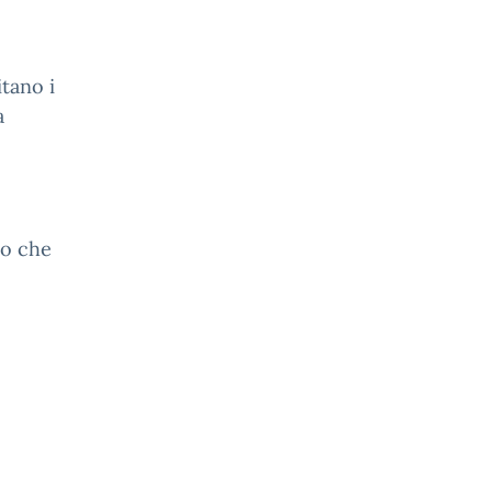
itano i
a
do che