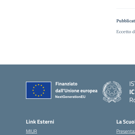
Pubblicat
Eccetto d
I
IC
R
Link Esterni
La Scuo
MIUR
Presenta