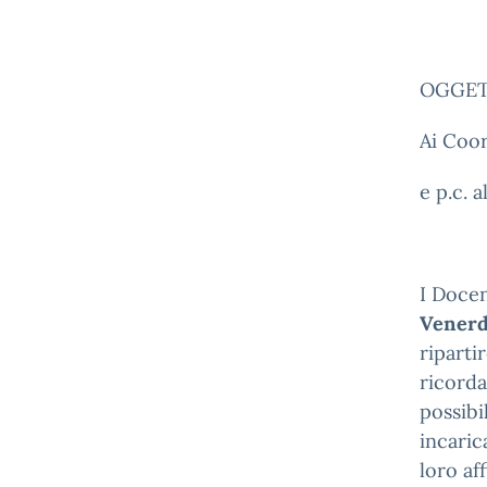
OGGETT
Ai Coor
e p.c. 
I Docen
Venerd
ripartir
ricorda
possibi
incaric
loro af