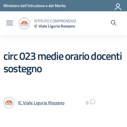
Vai ai contenuti
Vai al menu di navigazione
Vai al footer
Ministero dell'Istruzione e del Merito
ISTITUTO COMPRENSIVO
IC Viale Liguria Rozzano
circ 023 medie orario docenti
sostegno
IC Viale Liguria Rozzano
0