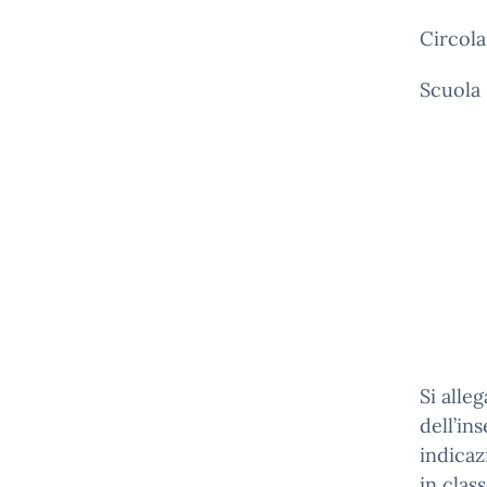
Circola
Scuola
Si alle
dell’in
indicaz
in class