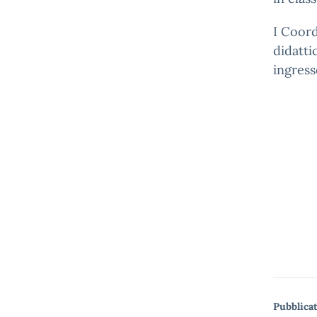
I Coord
didatti
ingress
Pubblicat