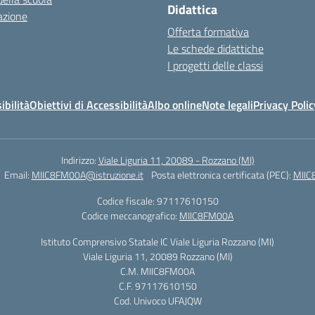
Didattica
azione
Offerta formativa
Le schede didattiche
I progetti delle classi
ibilità
Obiettivi di Accessibilità
Albo online
Note legali
Privacy Polic
Indirizzo:
Viale Liguria 11, 20089 - Rozzano (MI)
Email:
MIIC8FM00A@istruzione.it
Posta elettronica certificata (PEC):
MIIC
Codice fiscale: 97117610150
Codice meccanografico:
MIIC8FM00A
Istituto Comprensivo Statale IC Viale Liguria Rozzano (MI)
Viale Liguria 11, 20089 Rozzano (MI)
C.M. MIIC8FM00A
C.F. 97117610150
Cod. Univoco UFAJQW