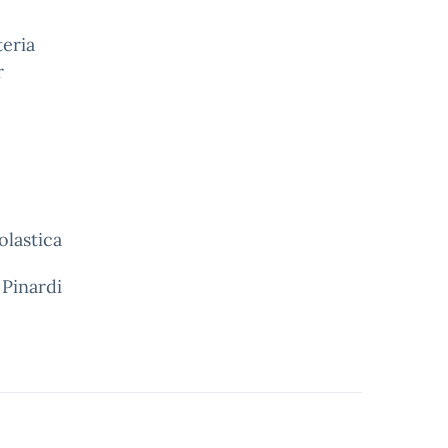
teria
r
olastica
 Pinardi