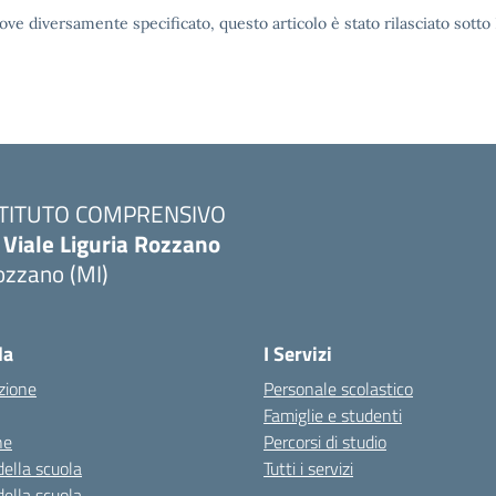
ove diversamente specificato, questo articolo è stato rilasciato sott
STITUTO COMPRENSIVO
 Viale Liguria Rozzano
ozzano (MI)
la
I Servizi
zione
Personale scolastico
Famiglie e studenti
ne
Percorsi di studio
della scuola
Tutti i servizi
della scuola