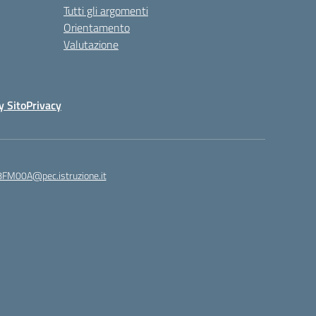
Tutti gli argomenti
Orientamento
Valutazione
y Sito
Privacy
8FM00A@pec.istruzione.it