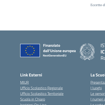
Eccetto d
I
IC
R
Link Esterni
La Scuo
MIUR
Presenta
Ufficio Scolastico Regionale
I luoghi
Ufficio Scolastico Territoriale
Le perso
Scuola in Chiaro
I numeri 
Iscrizioni On Line
Le carte 