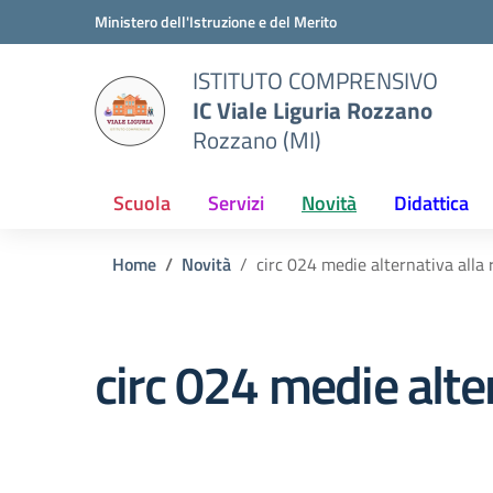
Vai ai contenuti
Vai al menu di navigazione
Vai al footer
Ministero dell'Istruzione e del Merito
ISTITUTO COMPRENSIVO
IC Viale Liguria Rozzano
Rozzano (MI)
Scuola
Servizi
Novità
Didattica
Home
Novità
circ 024 medie alternativa alla 
circ 024 medie alter