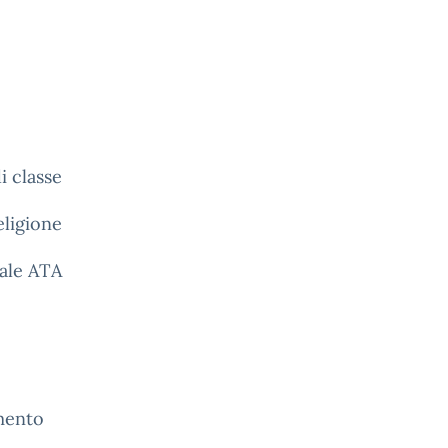
i classe
eligione
nale ATA
imento