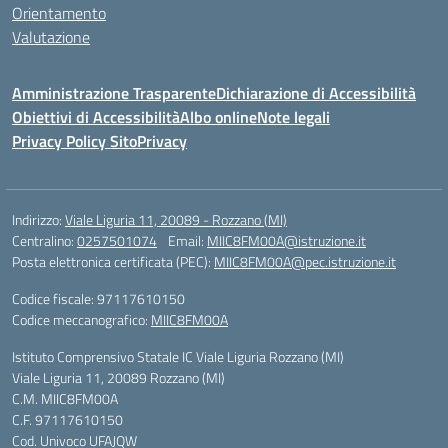
Orientamento
Valutazione
Amministrazione Trasparente
Dichiarazione di Accessibilità
Obiettivi di Accessibilità
Albo online
Note legali
Privacy Policy Sito
Privacy
Indirizzo:
Viale Liguria 11, 20089 - Rozzano (MI)
Centralino:
0257501074
Email:
MIIC8FM00A@istruzione.it
Posta elettronica certificata (PEC):
MIIC8FM00A@pec.istruzione.it
Codice fiscale: 97117610150
Codice meccanografico:
MIIC8FM00A
Istituto Comprensivo Statale IC Viale Liguria Rozzano (MI)
Viale Liguria 11, 20089 Rozzano (MI)
C.M. MIIC8FM00A
C.F. 97117610150
Cod. Univoco UFAJQW