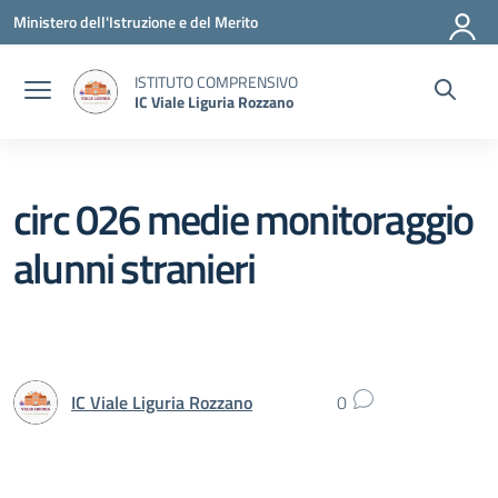
Vai ai contenuti
Vai al menu di navigazione
Vai al footer
Ministero dell'Istruzione e del Merito
ISTITUTO COMPRENSIVO
IC Viale Liguria Rozzano
circ 026 medie monitoraggio
alunni stranieri
IC Viale Liguria Rozzano
0