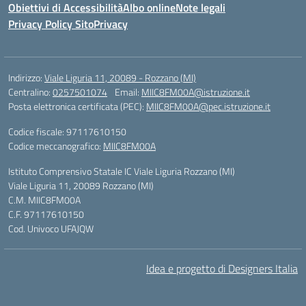
Obiettivi di Accessibilità
Albo online
Note legali
Privacy Policy Sito
Privacy
Indirizzo:
Viale Liguria 11, 20089 - Rozzano (MI)
Centralino:
0257501074
Email:
MIIC8FM00A@istruzione.it
Posta elettronica certificata (PEC):
MIIC8FM00A@pec.istruzione.it
Codice fiscale: 97117610150
Codice meccanografico:
MIIC8FM00A
Istituto Comprensivo Statale IC Viale Liguria Rozzano (MI)
Viale Liguria 11, 20089 Rozzano (MI)
C.M. MIIC8FM00A
C.F. 97117610150
Cod. Univoco UFAJQW
Idea e progetto di Designers Italia