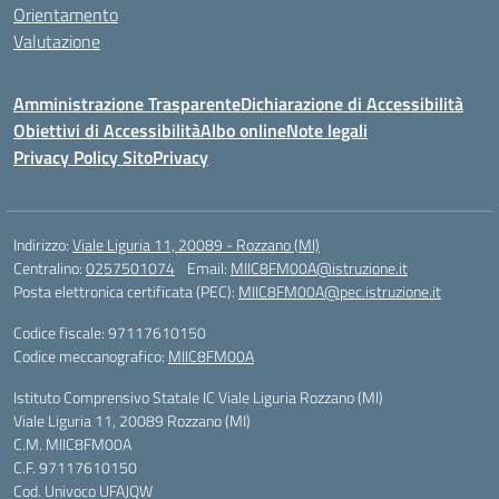
Orientamento
Valutazione
Amministrazione Trasparente
Dichiarazione di Accessibilità
Obiettivi di Accessibilità
Albo online
Note legali
Privacy Policy Sito
Privacy
Indirizzo:
Viale Liguria 11, 20089 - Rozzano (MI)
Centralino:
0257501074
Email:
MIIC8FM00A@istruzione.it
Posta elettronica certificata (PEC):
MIIC8FM00A@pec.istruzione.it
Codice fiscale: 97117610150
Codice meccanografico:
MIIC8FM00A
Istituto Comprensivo Statale IC Viale Liguria Rozzano (MI)
Viale Liguria 11, 20089 Rozzano (MI)
C.M. MIIC8FM00A
C.F. 97117610150
Cod. Univoco UFAJQW