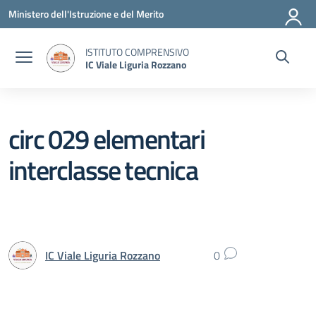
Vai ai contenuti
Vai al menu di navigazione
Vai al footer
Ministero dell'Istruzione e del Merito
ISTITUTO COMPRENSIVO
IC Viale Liguria Rozzano
circ 029 elementari
interclasse tecnica
IC Viale Liguria Rozzano
0