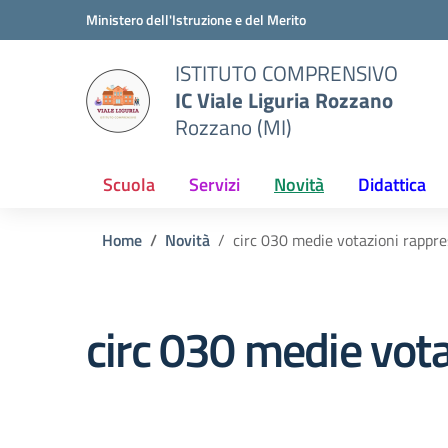
Vai ai contenuti
Vai al menu di navigazione
Vai al footer
Ministero dell'Istruzione e del Merito
ISTITUTO COMPRENSIVO
IC Viale Liguria Rozzano
Rozzano (MI)
Scuola
Servizi
Novità
Didattica
Home
Novità
circ 030 medie votazioni rappre
circ 030 medie vota