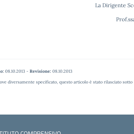
La Dirigente Sc
rof.ssa Dani
o:
08.10.2013
-
Revisione:
08.10.2013
ove diversamente specificato, questo articolo è stato rilasciato sott
STITUTO COMPRENSIVO