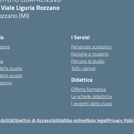
 Viale Liguria Rozzano
ozzano (MI)
la
I Servizi
zione
Personale scolastico
Famiglie e studenti
ne
Percorsi di studio
della scuola
Tutti i servizi
della scuola
Didattica
azione
Offerta formativa
Le schede didattiche
I progetti delle classi
ibilità
Obiettivi di Accessibilità
Albo online
Note legali
Privacy Polic