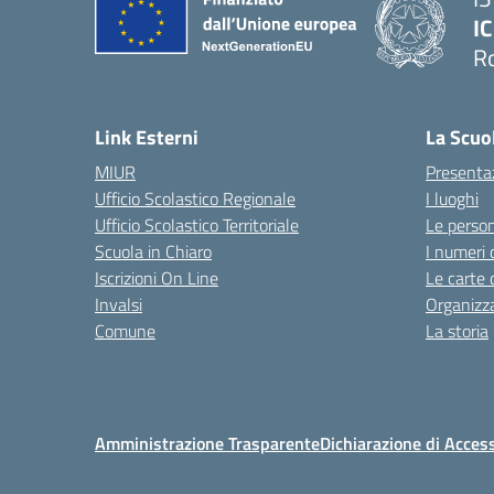
IC
R
Link Esterni
La Scuo
MIUR
Presenta
Ufficio Scolastico Regionale
I luoghi
Ufficio Scolastico Territoriale
Le perso
Scuola in Chiaro
I numeri 
Iscrizioni On Line
Le carte 
Invalsi
Organizz
Comune
La storia
Amministrazione Trasparente
Dichiarazione di Access