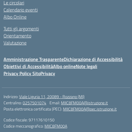
Le circolari
Calendario eventi
Albo Online
Tutti gli argomenti
Orientamento
Valutazione
Amministrazione Trasparente
Dichiarazione di Accessibilità
Obiettivi di Accessibilità
Albo online
Note legali
Privacy Policy Sito
Privacy
Indirizzo:
Viale Liguria 11, 20089 - Rozzano (MI)
Centralino:
0257501074
Email:
MIIC8FM00A@istruzione.it
Posta elettronica certificata (PEC):
MIIC8FM00A@pec.istruzione.it
Codice fiscale: 97117610150
Codice meccanografico:
MIIC8FM00A