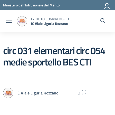
Vai ai contenuti
Vai al menu di navigazione
Vai al footer
Ministero dell'Istruzione e del Merito
ISTITUTO COMPRENSIVO
IC Viale Liguria Rozzano
circ 031 elementari circ 054
medie sportello BES CTI
IC Viale Liguria Rozzano
0