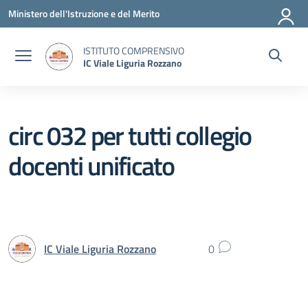
Vai ai contenuti
Vai al menu di navigazione
Vai al footer
Ministero dell'Istruzione e del Merito
ISTITUTO COMPRENSIVO
IC Viale Liguria Rozzano
circ 032 per tutti collegio
docenti unificato
IC Viale Liguria Rozzano
0