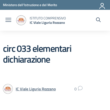
Vai ai contenuti
Vai al menu di navigazione
Vai al footer
Ministero dell'Istruzione e del Merito
ISTITUTO COMPRENSIVO
IC Viale Liguria Rozzano
circ 033 elementari
dichiarazione
IC Viale Liguria Rozzano
0