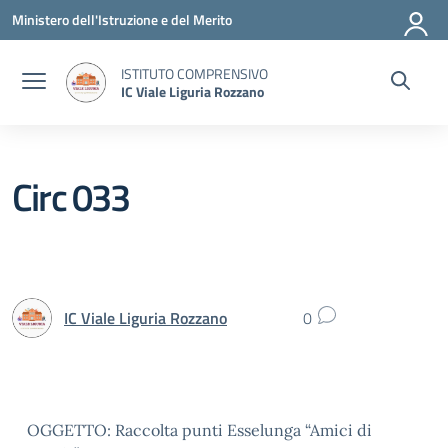
Vai ai contenuti
Vai al menu di navigazione
Vai al footer
Ministero dell'Istruzione e del Merito
ISTITUTO COMPRENSIVO
IC Viale Liguria Rozzano
Circ 033
IC Viale Liguria Rozzano
0
OGGETTO: Raccolta punti Esselunga “Amici di