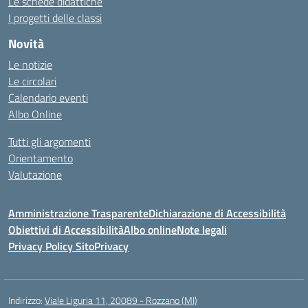
Le schede didattiche
I progetti delle classi
Novità
Le notizie
Le circolari
Calendario eventi
Albo Online
Tutti gli argomenti
Orientamento
Valutazione
Amministrazione Trasparente
Dichiarazione di Accessibilità
Obiettivi di Accessibilità
Albo online
Note legali
Privacy Policy Sito
Privacy
Indirizzo:
Viale Liguria 11, 20089 - Rozzano (MI)