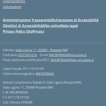
Orientamento
Valutazione
Amministrazione Trasparente
Dichiarazione di Accessibilità
Obiettivi di Accessibilità
Albo online
Note legali
Privacy Policy Sito
Privacy
Indirizzo:
Viale Liguria 11, 20089 - Rozzano (MI)
Centralino:
0257501074
Email:
MIIC8FM00A@istruzione.it
Posta elettronica certificata (PEC):
MIIC8FM00A@pec.istruzione.it
Codice fiscale: 97117610150
Codice meccanografico:
MIIC8FM00A
Istituto Comprensivo Statale IC Viale Liguria Rozzano (MI)
Viale Liguria 11, 20089 Rozzano (MI)
C.M. MIIC8FM00A
C.F. 97117610150
Cod. Univoco UFAJQW