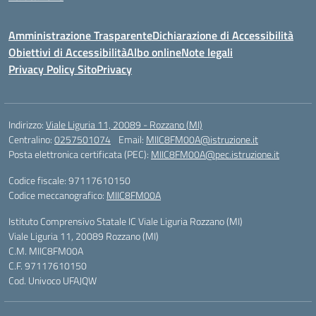
Amministrazione Trasparente
Dichiarazione di Accessibilità
Obiettivi di Accessibilità
Albo online
Note legali
Privacy Policy Sito
Privacy
Indirizzo:
Viale Liguria 11, 20089 - Rozzano (MI)
Centralino:
0257501074
Email:
MIIC8FM00A@istruzione.it
Posta elettronica certificata (PEC):
MIIC8FM00A@pec.istruzione.it
Codice fiscale: 97117610150
Codice meccanografico:
MIIC8FM00A
Istituto Comprensivo Statale IC Viale Liguria Rozzano (MI)
Viale Liguria 11, 20089 Rozzano (MI)
C.M. MIIC8FM00A
C.F. 97117610150
Cod. Univoco UFAJQW