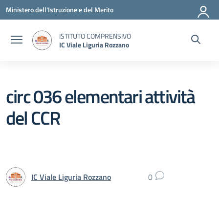
Vai ai contenuti
Vai al menu di navigazione
Vai al footer
Ministero dell'Istruzione e del Merito
ISTITUTO COMPRENSIVO
IC Viale Liguria Rozzano
circ 036 elementari attività
del CCR
IC Viale Liguria Rozzano
0