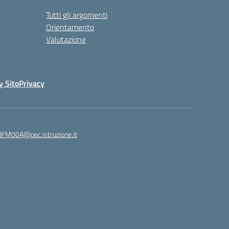
Tutti gli argomenti
Orientamento
Valutazione
y Sito
Privacy
8FM00A@pec.istruzione.it