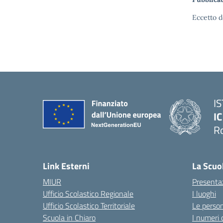
Eccetto d
I
IC
R
Link Esterni
La Scuo
MIUR
Presenta
Ufficio Scolastico Regionale
I luoghi
Ufficio Scolastico Territoriale
Le perso
Scuola in Chiaro
I numeri 