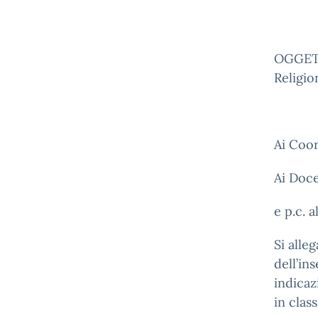
OGGETT
Religio
Ai Coor
Ai Doce
e p.c. 
Si alle
dell’in
indicaz
in class