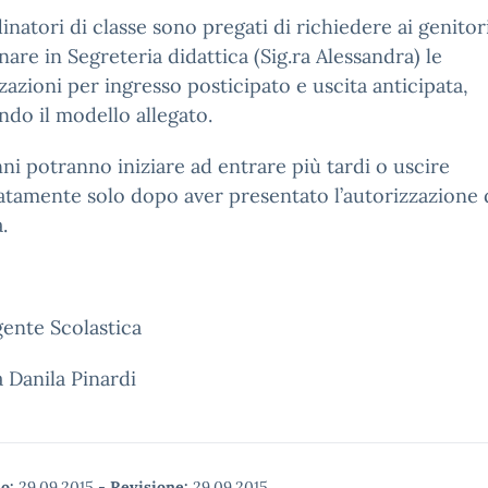
inatori di classe sono pregati di richiedere ai genitor
are in Segreteria didattica (Sig.ra Alessandra) le
zazioni per ingresso posticipato e uscita anticipata,
ando il modello allegato.
nni potranno iniziare ad entrare più tardi o uscire
atamente solo dopo aver presentato l’autorizzazione 
.
gente Scolastica
a Danila Pinardi
o:
29.09.2015
-
Revisione:
29.09.2015