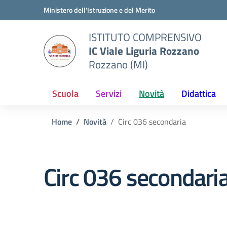
Vai ai contenuti
Vai al menu di navigazione
Vai al footer
Ministero dell'Istruzione e del Merito
ISTITUTO COMPRENSIVO
IC Viale Liguria Rozzano
Rozzano (MI)
Scuola
Servizi
Novità
Didattica
Home
Novità
Circ 036 secondaria
Circ 036 secondari