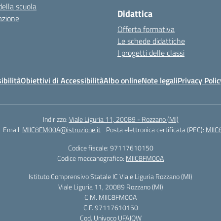
della scuola
Didattica
azione
Offerta formativa
Le schede didattiche
I progetti delle classi
ibilità
Obiettivi di Accessibilità
Albo online
Note legali
Privacy Polic
Indirizzo:
Viale Liguria 11, 20089 - Rozzano (MI)
Email:
MIIC8FM00A@istruzione.it
Posta elettronica certificata (PEC):
MIIC
Codice fiscale: 97117610150
Codice meccanografico:
MIIC8FM00A
Istituto Comprensivo Statale IC Viale Liguria Rozzano (MI)
Viale Liguria 11, 20089 Rozzano (MI)
C.M. MIIC8FM00A
C.F. 97117610150
Cod. Univoco UFAJQW