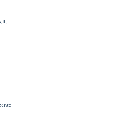
ella
imento