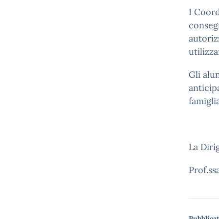
I Coord
consegn
autoriz
utilizz
Gli alu
anticip
famiglia
La Diri
Prof.ss
Pubblicat